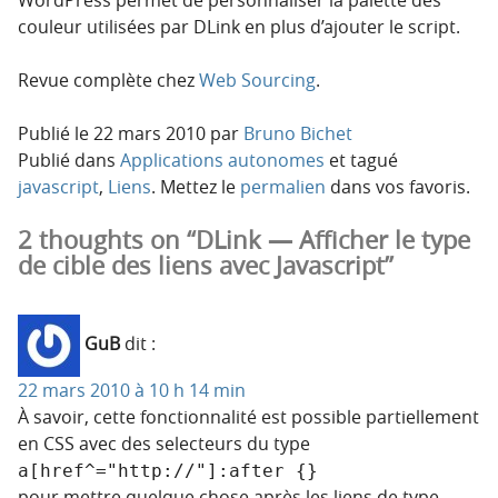
couleur utilisées par DLink en plus d’ajouter le script.
Revue complète chez
Web Sourcing
.
Publié le
22 mars 2010
par
Bruno Bichet
Publié dans
Applications autonomes
et tagué
javascript
,
Liens
. Mettez le
permalien
dans vos favoris.
2 thoughts on “DLink — Afficher le type
de cible des liens avec Javascript”
GuB
dit :
22 mars 2010 à 10 h 14 min
À savoir, cette fonctionnalité est possible partiellement
en CSS avec des selecteurs du type
a[href^="http://"]:after {}
pour mettre quelque chose après les liens de type