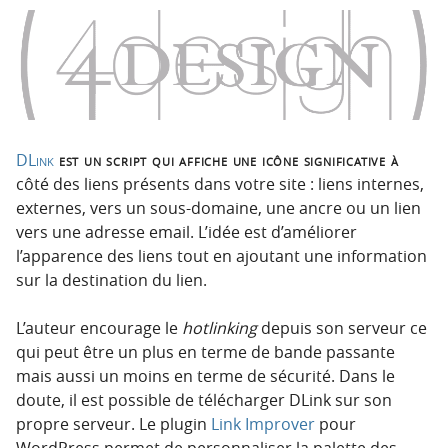
o
o
n
n
p
t
r
e
i
n
n
u
c
DLink
est un script qui affiche une icône significative à
i
côté des liens présents dans votre site : liens internes,
p
externes, vers un sous-domaine, une ancre ou un lien
a
vers une adresse email. L’idée est d’améliorer
l
l’apparence des liens tout en ajoutant une information
e
sur la destination du lien.
L’auteur encourage le
hotlinking
depuis son serveur ce
qui peut être un plus en terme de bande passante
mais aussi un moins en terme de sécurité. Dans le
doute, il est possible de télécharger DLink sur son
propre serveur. Le plugin
Link Improver
pour
WordPress permet de personnaliser la palette des