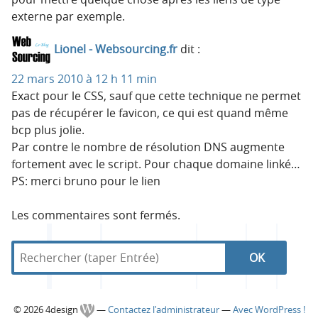
externe par exemple.
Lionel - Websourcing.fr
dit :
22 mars 2010 à 12 h 11 min
Exact pour le CSS, sauf que cette technique ne permet
pas de récupérer le favicon, ce qui est quand même
bcp plus jolie.
Par contre le nombre de résolution DNS augmente
fortement avec le script. Pour chaque domaine linké…
PS: merci bruno pour le lien
Les commentaires sont fermés.
R
d
R
e
a
c
n
e
h
s
C
© 2026 4design
—
Contactez l'administrateur
—
Avec WordPress !
e
4