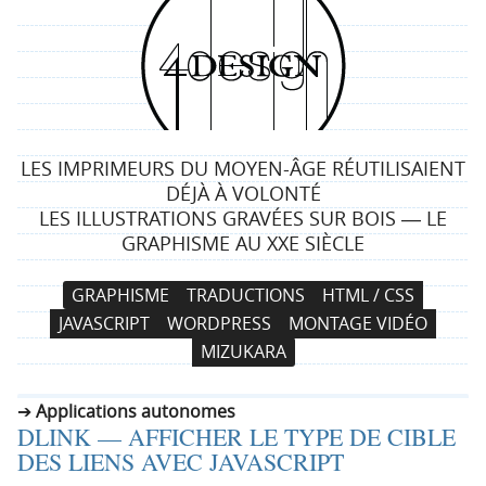
4
d
e
LES IMPRIMEURS DU MOYEN-ÂGE RÉUTILISAIENT
s
DÉJÀ À VOLONTÉ
LES ILLUSTRATIONS GRAVÉES SUR BOIS ― LE
i
GRAPHISME AU XXE SIÈCLE
g
N
A
GRAPHISME
TRADUCTIONS
HTML / CSS
a
l
n
JAVASCRIPT
WORDPRESS
MONTAGE VIDÉO
v
l
MIZUKARA
i
e
g
r
Applications autonomes
a
a
DLINK — AFFICHER LE TYPE DE CIBLE
t
u
DES LIENS AVEC JAVASCRIPT
i
c