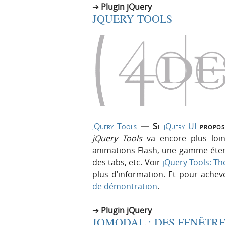
Plugin jQuery
JQUERY TOOLS
jQuery Tools
— Si
jQuery UI
propose
jQuery Tools
va encore plus loin
animations Flash, une gamme étend
des tabs, etc. Voir
jQuery Tools: Th
plus d’information. Et pour achev
de démontration
.
Plugin jQuery
JQMODAL : DES FENÊTR