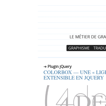
LE MÉTIER DE GRA
N
A
GRAPHISME
TRADU
a
l
v
l
i
e
Plugin jQuery
g
r
COLORBOX — UNE « LIG
a
a
EXTENSIBLE EN JQUERY
t
u
i
c
o
o
n
n
p
t