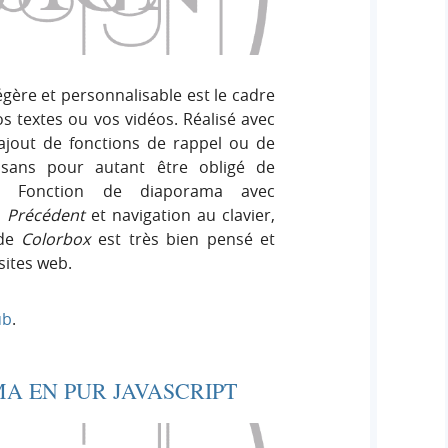
e
e
i
r
g
r
:
n
égère et personnalisable est le cadre
c
os textes ou vos vidéos. Réalisé avec
 ajout de fonctions de rappel ou de
h
 sans pour autant être obligé de
ine. Fonction de diaporama avec
e
u
Précédent
et navigation au clavier,
 de
Colorbox
est très bien pensé et
r
sites web.
ub
.
A EN PUR JAVASCRIPT