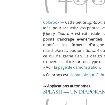
r
e
i
n
n
u
c
Colorbox
— Cette petite
lightbox
l
i
idéal pour accueillir vos photos, v
p
jQuery,
Colorbox
est extensible :
a
points d’ancrage événementiels
l
modifier les fichiers d’orig
e
marche/arrêt, boutons
Suivant
o
ce qui ne gâche rien. Le design
trouvera sa place sur tous type de 
Voir la
page de démonstration
.
Colorbox est
disponible sur Gith
Applications autonomes
SPLASH — UN DIAPORAM