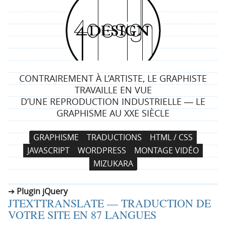
4
d
e
CONTRAIREMENT À L’ARTISTE, LE GRAPHISTE
s
TRAVAILLE EN VUE
D’UNE REPRODUCTION INDUSTRIELLE ― LE
i
GRAPHISME AU XXE SIÈCLE
g
N
A
GRAPHISME
TRADUCTIONS
HTML / CSS
a
l
n
JAVASCRIPT
WORDPRESS
MONTAGE VIDÉO
v
l
MIZUKARA
i
e
g
r
Plugin jQuery
a
a
JTEXTTRANSLATE — TRADUCTION DE
t
u
VOTRE SITE EN 87 LANGUES
i
c