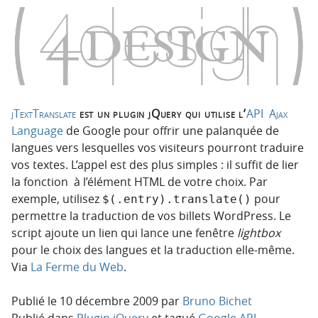
o
o
n
n
p
t
r
e
i
n
n
u
c
jTextTranslate
est un plugin jQuery qui utilise l’
API Ajax
i
Language
de Google pour offrir une palanquée de
p
langues vers lesquelles vos visiteurs pourront traduire
a
vos textes. L’appel est des plus simples : il suffit de lier
l
la fonction à l’élément HTML de votre choix. Par
e
exemple, utilisez
pour
$(.entry).translate()
permettre la traduction de vos billets WordPress. Le
script ajoute un lien qui lance une fenêtre
lightbox
pour le choix des langues et la traduction elle-même.
Via
La Ferme du Web
.
Publié le
10 décembre 2009
par
Bruno Bichet
Publié dans
Plugin jQuery
et tagué
Google API
,