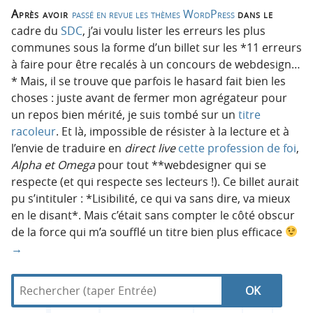
Après avoir
passé en revue les thèmes WordPress
dans le
cadre du
SDC
, j’ai voulu lister les erreurs les plus
communes sous la forme d’un billet sur les *11 erreurs
à faire pour être recalés à un concours de webdesign…
* Mais, il se trouve que parfois le hasard fait bien les
choses : juste avant de fermer mon agrégateur pour
un repos bien mérité, je suis tombé sur un
titre
racoleur
. Et là, impossible de résister à la lecture et à
l’envie de traduire en
direct live
cette profession de foi
,
Alpha et Omega
pour tout **webdesigner qui se
respecte (et qui respecte ses lecteurs !). Ce billet aurait
pu s’intituler : *Lisibilité, ce qui va sans dire, va mieux
en le disant*. Mais c’était sans compter le côté obscur
de la force qui m’a soufflé un titre bien plus efficace
→
R
d
N
R
e
a