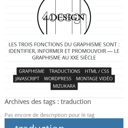
4
d
e
LES TROIS FONCTIONS DU GRAPHISME SONT :
s
IDENTIFIER, INFORMER ET PROMOUVOIR ― LE
GRAPHISME AU XXE SIÈCLE
i
N
A
GRAPHISME
TRADUCTIONS
HTML / CSS
g
a
l
JAVASCRIPT
WORDPRESS
MONTAGE VIDÉO
v
l
n
MIZUKARA
i
e
g
r
Archives des tags :
traduction
a
a
t
u
Pas encore de description pour le tag
i
c
o
o