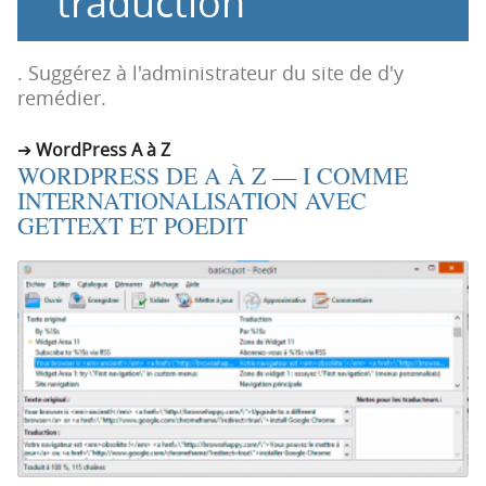
traduction
n
n
p
t
r
e
. Suggérez à l'administrateur du site de d'y
i
n
remédier.
n
u
c
WordPress A à Z
WORDPRESS DE A À Z — I COMME
i
INTERNATIONALISATION AVEC
p
GETTEXT ET POEDIT
a
l
e