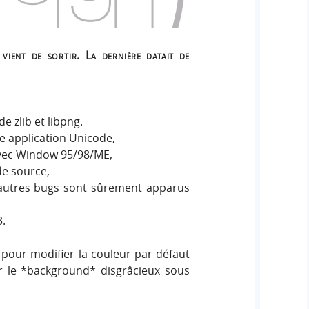
vient de sortir. La dernière datait de
e zlib et libpng.
e application Unicode,
 avec Window 95/98/ME,
e source,
’autres bugs sont sûrement apparus
3.
ue pour modifier la couleur par défaut
r le *background* disgrâcieux sous