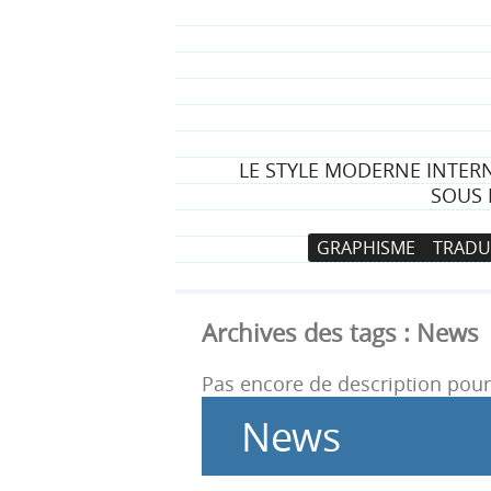
LE STYLE MODERNE INTER
SOUS 
N
A
GRAPHISME
TRADU
a
l
v
l
i
e
Archives des tags :
News
g
r
a
a
Pas encore de description pour 
t
u
News
i
c
o
o
n
n