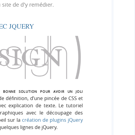
h
 site de d'y remédier.
h
s
e
e
i
r
g
EC JQUERY
r
:
n
c
h
e
r
bonne solution pour avoir un joli
de définition, d’une pincée de CSS et
c explication de texte. Le tutoriel
graphiques avec le découpage des
eil sur la
création de plugins jQuery
uelques lignes de jQuery.