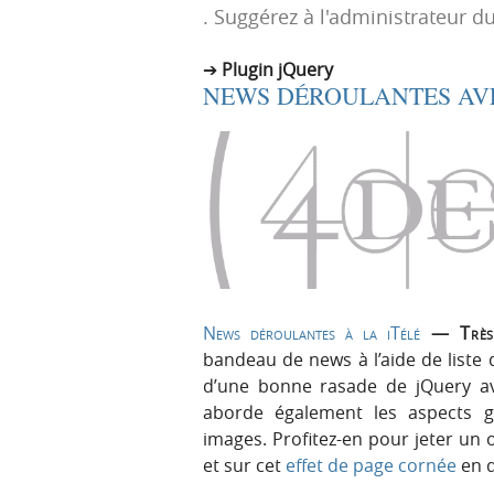
. Suggérez à l'administrateur du
p
t
r
e
Plugin jQuery
i
n
NEWS DÉROULANTES AV
n
u
c
i
p
a
l
e
News déroulantes à la iTélé
— Très 
bandeau de news à l’aide de liste 
d’une bonne rasade de jQuery ave
aborde également les aspects 
images. Profitez-en pour jeter un o
et sur cet
effet de page cornée
en q