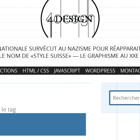
4
d
e
NATIONALE SURVÉCUT AU NAZISME POUR RÉAPPARAIT
s
LE NOM DE «STYLE SUISSE» ― LE GRAPHISME AU XXE 
i
CTIONS
HTML / CSS
JAVASCRIPT
WORDPRESS
MONTAG
g
n
R
d
R
e
a
c
n
le tag
e
h
s
e
4
c
r
d
c
e