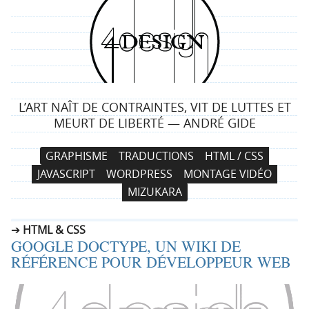
4
d
e
L’ART NAÎT DE CONTRAINTES, VIT DE LUTTES ET
s
MEURT DE LIBERTÉ — ANDRÉ GIDE
i
N
A
GRAPHISME
TRADUCTIONS
HTML / CSS
a
l
g
JAVASCRIPT
WORDPRESS
MONTAGE VIDÉO
v
l
MIZUKARA
i
e
n
g
r
HTML & CSS
a
a
GOOGLE DOCTYPE, UN WIKI DE
t
u
RÉFÉRENCE POUR DÉVELOPPEUR WEB
i
c
o
o
n
n