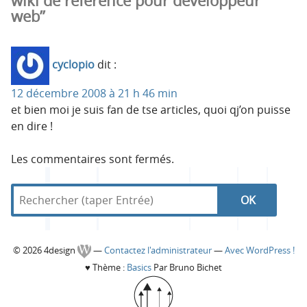
wiki de référence pour développeur
web”
cyclopio
dit :
12 décembre 2008 à 21 h 46 min
et bien moi je suis fan de tse articles, quoi qj’on puisse
en dire !
Les commentaires sont fermés.
R
d
R
e
a
c
n
e
h
s
C
© 2026 4design
—
Contactez l'administrateur
—
Avec WordPress !
e
4
c
♥
Thème :
Basics
Par Bruno Bichet
r
d
o
c
e
h
h
s