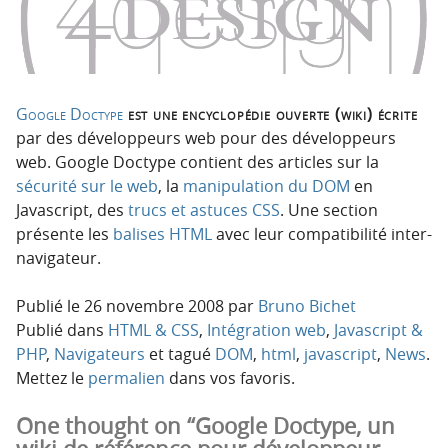
p
t
r
e
i
n
n
u
c
Google Doctype
est une encyclopédie ouverte (wiki) écrite
i
par des développeurs web pour des développeurs
p
web. Google Doctype contient des articles sur la
a
sécurité sur le web
, la
manipulation du DOM
en
l
Javascript, des
trucs et astuces CSS
. Une section
e
présente les
balises HTML
avec leur compatibilité inter-
navigateur.
Publié le
26 novembre 2008
par
Bruno Bichet
Publié dans
HTML & CSS
,
Intégration web
,
Javascript &
PHP
,
Navigateurs
et tagué
DOM
,
html
,
javascript
,
News
.
Mettez le
permalien
dans vos favoris.
One thought on “Google Doctype, un