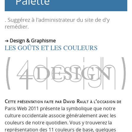
Palette
n
n
p
t
r
e
. Suggérez à l'administrateur du site de d'y
i
n
remédier.
n
u
c
Design & Graphisme
LES GOÛTS ET LES COULEURS
i
p
a
l
e
Cette présentation faite par David Rault à l’occasion de
Paris Web 2011 présente la symbolique que notre
culture occidentale associe généralement avec les
couleurs de notre quotidien. Vous y trouverez la
représentation des 11 couleurs de base, quelques