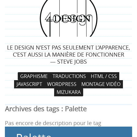
4
d
e
LE DESIGN N’EST PAS SEULEMENT L’APPARENCE,
s
C’EST AUSSI LA MANIÈRE DE FONCTIONNER
— STEVE JOBS
i
N
A
GRAPHISME
TRADUCTIONS
HTML / CSS
g
a
l
JAVASCRIPT
WORDPRESS
MONTAGE VIDÉO
v
l
n
MIZUKARA
i
e
g
r
Archives des tags :
Palette
a
a
t
u
Pas encore de description pour le tag
i
c
o
o