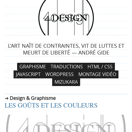
4
d
e
L’ART NAÎT DE CONTRAINTES, VIT DE LUTTES ET
s
MEURT DE LIBERTÉ — ANDRÉ GIDE
i
N
A
GRAPHISME
TRADUCTIONS
HTML / CSS
a
l
g
JAVASCRIPT
WORDPRESS
MONTAGE VIDÉO
v
l
MIZUKARA
i
e
n
g
r
Design & Graphisme
a
a
LES GOÛTS ET LES COULEURS
t
u
i
c
o
o
n
n