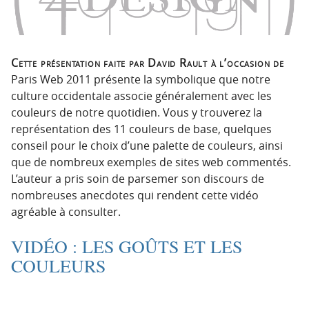
p
t
r
e
i
n
n
u
Cette présentation faite par David Rault à l’occasion de
c
Paris Web 2011 présente la symbolique que notre
i
culture occidentale associe généralement avec les
p
couleurs de notre quotidien. Vous y trouverez la
a
représentation des 11 couleurs de base, quelques
l
conseil pour le choix d’une palette de couleurs, ainsi
e
que de nombreux exemples de sites web commentés.
L’auteur a pris soin de parsemer son discours de
nombreuses anecdotes qui rendent cette vidéo
agréable à consulter.
VIDÉO : LES GOÛTS ET LES
COULEURS