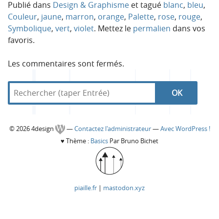
Publié dans
Design & Graphisme
et tagué
blanc
,
bleu
,
Couleur
,
jaune
,
marron
,
orange
,
Palette
,
rose
,
rouge
,
Symbolique
,
vert
,
violet
. Mettez le
permalien
dans vos
favoris.
Les commentaires sont fermés.
R
d
R
e
a
c
n
e
h
s
C
© 2026 4design
—
Contactez l'administrateur
—
Avec WordPress !
e
4
c
♥
Thème :
Basics
Par Bruno Bichet
r
d
o
c
e
h
h
s
l
e
e
i
piaille.fr
|
mastodon.xyz
r
g
o
r
:
n