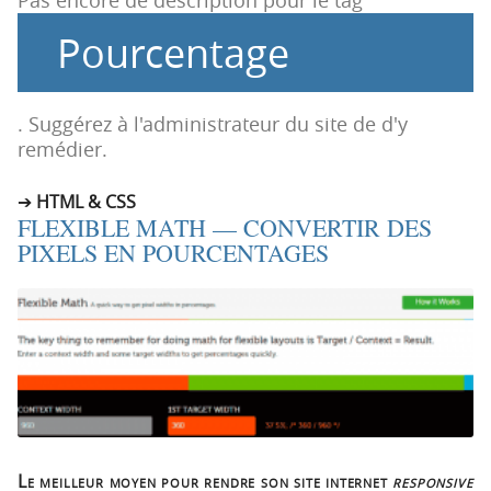
Pas encore de description pour le tag
i
c
Pourcentage
o
o
n
n
p
t
r
e
. Suggérez à l'administrateur du site de d'y
i
n
remédier.
n
u
c
HTML & CSS
FLEXIBLE MATH — CONVERTIR DES
i
PIXELS EN POURCENTAGES
p
a
l
e
Le meilleur moyen pour rendre son site internet
responsive