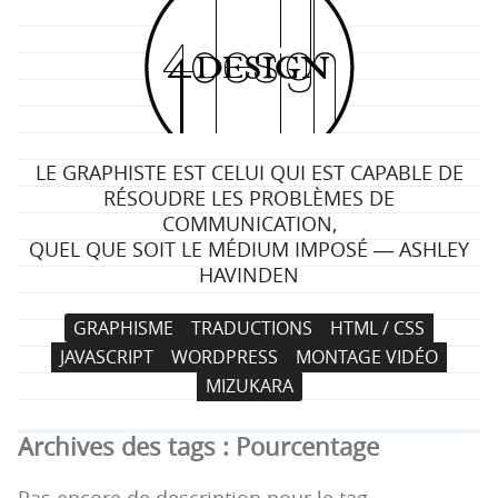
4
d
e
LE GRAPHISTE EST CELUI QUI EST CAPABLE DE
s
RÉSOUDRE LES PROBLÈMES DE
COMMUNICATION,
i
QUEL QUE SOIT LE MÉDIUM IMPOSÉ ― ASHLEY
HAVINDEN
g
N
A
GRAPHISME
TRADUCTIONS
HTML / CSS
n
a
l
JAVASCRIPT
WORDPRESS
MONTAGE VIDÉO
v
l
MIZUKARA
i
e
g
r
Archives des tags :
Pourcentage
a
a
t
u