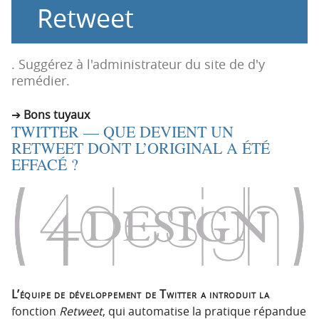
Retweet
o
o
n
n
p
t
r
e
. Suggérez à l'administrateur du site de d'y
i
n
remédier.
n
u
c
Bons tuyaux
TWITTER — QUE DEVIENT UN
i
RETWEET DONT L’ORIGINAL A ÉTÉ
p
EFFACÉ ?
a
l
e
L’équipe de développement de Twitter a introduit la
fonction
Retweet
, qui automatise la pratique répandue