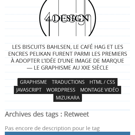
4
d
e
LES BISCUITS BAHLSEN, LE CAFÉ HAG ET LES
s
ENCRES PELIKAN FURENT PARMI LES PREMIERS
À ADOPTER L’IDÉE D’UNE IMAGE DE MARQUE
i
― LE GRAPHISME AU XXE SIÈCLE
g
N
A
GRAPHISME
TRADUCTIONS
HTML / CSS
a
l
n
JAVASCRIPT
WORDPRESS
MONTAGE VIDÉO
v
l
MIZUKARA
i
e
g
r
Archives des tags :
Retweet
a
a
t
u
Pas encore de description pour le tag
i
c