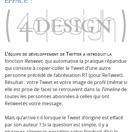
EFFACÉ ?
o
o
n
n
p
t
r
e
i
n
n
u
c
i
L’équipe de développement de Twitter a introduit la
p
fonction
Retweet
, qui automatise la pratique répandue
a
qui consiste à copier-coller le Tweet d’une autre
l
personne précédé de l’abréviation RT (pour ReTweet).
e
Résultat : votre Tweet et votre image de profil (même si
elle est prise de face) se retrouvent dans la
Timeline
de
toutes les personnes abonnées à celles qui ont
Retweetés votre message.
Mais qu’arrive-t-il lorsque le Tweet d’origine est effacé
par son auteur ? Si la question est simple, il y a
plusieurs réponses possibles selon l’endroit d’où le