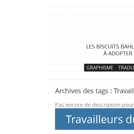
LES BISCUITS BAH
À ADOPTER 
N
A
GRAPHISME
TRADU
a
l
v
l
i
e
Archives des tags :
Travai
g
r
a
a
Pas encore de description pour 
t
u
Travailleurs 
i
c
o
o
n
n