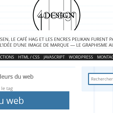
4
d
e
LSEN, LE CAFÉ HAG ET LES ENCRES PELIKAN FURENT P
s
L’IDÉE D’UNE IMAGE DE MARQUE ― LE GRAPHISME AU
i
CTIONS
HTML / CSS
JAVASCRIPT
WORDPRESS
MONTAG
g
n
lleurs du web
R
d
R
e
a
c
n
le tag
e
h
s
du web
e
4
c
r
d
c
e