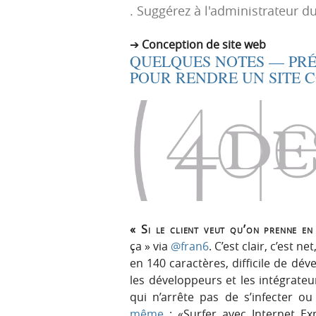
. Suggérez à l'administrateur du
p
t
r
e
Conception de site web
i
n
QUELQUES NOTES — PR
n
u
POUR RENDRE UN SITE C
c
i
p
a
l
e
« Si le client veut qu’on prenne en
ça » via
@fran6
. C’est clair, c’est
en 140 caractères, difficile de dé
les développeurs et les intégrat
qui n’arrête pas de s’infecter o
même
: «Surfer avec Internet Ex