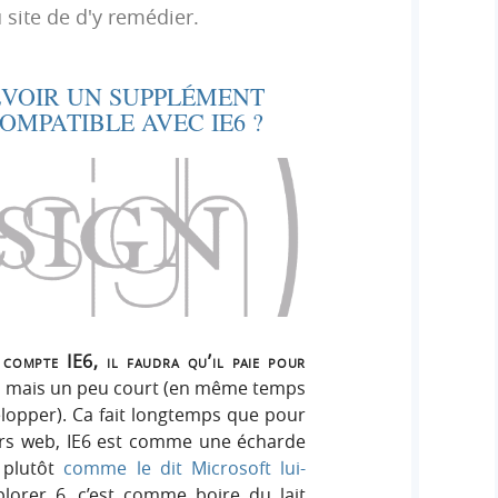
h
 site de d'y remédier.
h
s
e
e
i
r
g
ÉVOIR UN SUPPLÉMENT
r
:
n
OMPATIBLE AVEC IE6 ?
c
h
e
r
 compte IE6, il faudra qu’il paie pour
 net, mais un peu court (en même temps
velopper). Ca fait longtemps que pour
eurs web, IE6 est comme une écharde
u plutôt
comme le dit Microsoft lui-
plorer 6, c’est comme boire du lait