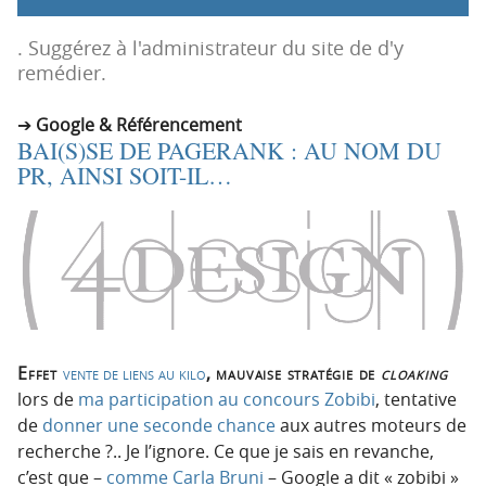
p
t
r
e
. Suggérez à l'administrateur du site de d'y
i
n
remédier.
n
u
c
Google & Référencement
BAI(S)SE DE PAGERANK : AU NOM DU
i
PR, AINSI SOIT-IL…
p
a
l
e
Effet
vente de liens au kilo
, mauvaise stratégie de
cloaking
lors de
ma participation au concours Zobibi
, tentative
de
donner une seconde chance
aux autres moteurs de
recherche ?.. Je l’ignore. Ce que je sais en revanche,
c’est que –
comme Carla Bruni
– Google a dit « zobibi »