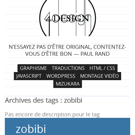
4
d
e
N’ESSAYEZ PAS D’ÊTRE ORIGINAL, CONTENTEZ-
s
VOUS D’ÊTRE BON — PAUL RAND
i
N
A
GRAPHISME
TRADUCTIONS
HTML / CSS
a
l
g
JAVASCRIPT
WORDPRESS
MONTAGE VIDÉO
v
l
MIZUKARA
i
e
n
g
r
Archives des tags :
zobibi
a
a
t
u
Pas encore de description pour le tag
i
c
zobibi
o
o
n
n