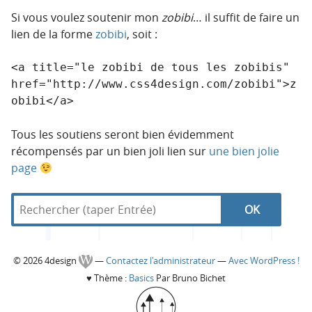
Si vous voulez soutenir mon
zobibi
… il suffit de faire un
lien de la forme
zobibi
, soit :
<a title="le zobibi de tous les zobibis" 
href="http://www.css4design.com/zobibi">z
Tous les soutiens seront bien évidemment
récompensés par un bien joli lien sur
une bien jolie
page
R
d
N
R
e
a
c
n
a
e
h
s
C
© 2026 4design
—
Contactez l'administrateur
—
Avec WordPress !
e
4
v
c
♥
Thème :
Basics
Par Bruno Bichet
r
d
o
c
e
i
h