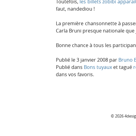
Toutefois,
les billets zobibi appara
faut, nandediou !
La première chansonnette à passer
Carla Bruni presque nationale que j
Bonne chance à tous les participan
Publié le
3 janvier 2008
par
Bruno B
Publié dans
Bons tuyaux
et tagué
r
dans vos favoris.
C
© 2026 4desi
o