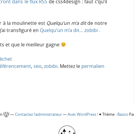
itront dans le flux RSS
de css4design : faut c’qu’il
 à la moulinette est
Quelqu’un m’a dit
de notre
’ai transfiguré en
Quelqu’un m’a dit… zobibi .
ts et que le meilleur gagne
ichet
éférencement
,
seo
,
zobibi
. Mettez le
permalien
gn
—
Contactez l'administrateur
—
Avec WordPress !
♥
Thème :
Basics
Par