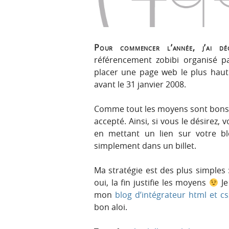
r
e
i
n
n
u
c
Pour commencer l’année, j’ai dé
i
référencement zobibi organisé 
p
placer une page web le plus haut 
a
avant le 31 janvier 2008.
l
e
Comme tout les moyens sont bons,
accepté. Ainsi, si vous le désirez,
en mettant un lien sur votre bl
simplement dans un billet.
Ma stratégie est des plus simple
oui, la fin justifie les moyens
Je
mon
blog d’intégrateur html et cs
bon aloi.