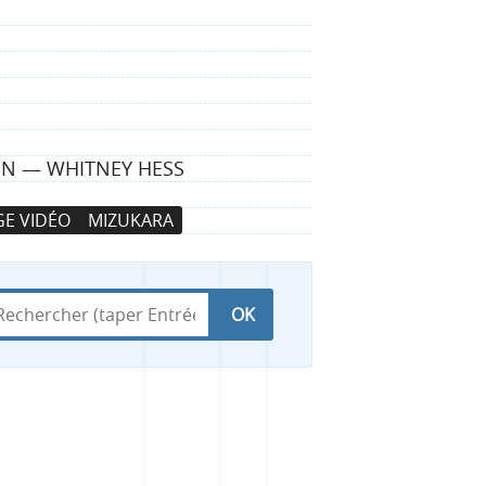
IGN — WHITNEY HESS
E VIDÉO
MIZUKARA