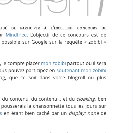
e
e
i
r
g
r
:
n
cidé de participer à l’excellent concours de
c
par
MindFree
. L’objectif de ce concours est de
possible sur Google sur la requête « zobibi »
h
e
 je compte placer
mon zobibi
partout où il sera
 vous pouvez participez en
soutenant mon zobibi
r
og, que ce soit dans votre blogroll ou plus
s : du contenu, du contenu… et du
cloaking
, ben
 pousserais la chansonnette tous les jours sur
s
en étant bien caché par un
display: none
de