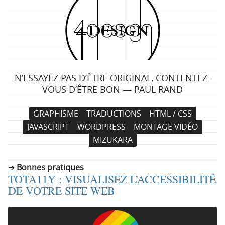
4
d
e
N’ESSAYEZ PAS D’ÊTRE ORIGINAL, CONTENTEZ-
s
VOUS D’ÊTRE BON — PAUL RAND
i
N
A
GRAPHISME
TRADUCTIONS
HTML / CSS
a
l
g
JAVASCRIPT
WORDPRESS
MONTAGE VIDÉO
v
l
MIZUKARA
i
e
n
g
r
Bonnes pratiques
a
a
TOTA11Y : VISUALISEZ L’ACCESSIBILITÉ
t
u
DE VOTRE SITE WEB
i
c
o
o
n
n