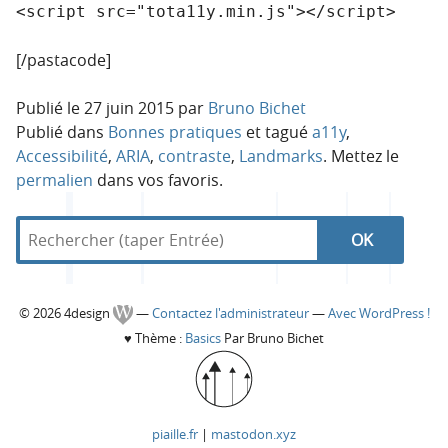
<script src="tota11y.min.js"></script>
[/pastacode]
Publié le
27 juin 2015
par
Bruno Bichet
Publié dans
Bonnes pratiques
et tagué
a11y
,
Accessibilité
,
ARIA
,
contraste
,
Landmarks
. Mettez le
permalien
dans vos favoris.
R
d
R
e
a
c
n
e
h
s
C
© 2026 4design
—
Contactez l'administrateur
—
Avec WordPress !
e
4
c
♥
Thème :
Basics
Par Bruno Bichet
r
d
o
c
e
h
h
s
l
e
e
i
piaille.fr
|
mastodon.xyz
r
g