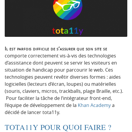
p
t
r
e
i
n
n
u
c
i
p
Il est parfois difficile de s’assurer que son site se
a
comporte correctement vis-à-vis des technologies
l
d’assistance dont peuvent se servir les visiteurs en
e
situation de handicap pour parcourir le web. Ces
technologies peuvent revêtir diverses formes : aides
logicielles (lecteurs d’écran, loupes) ou matérielles
(souris, claviers, micros, trackballs, plage Braille, etc.).
Pour faciliter la tâche de l’intégrateur front-end,
l’équipe de développement de la
Khan Academy
a
décidé de lancer tota11y.
TOTA11Y POUR QUOI FAIRE ?