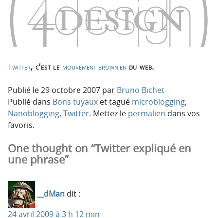
o
o
n
n
p
t
r
e
i
n
n
u
Twitter
, c’est le
mouvement brownien
du web.
c
i
Publié le
29 octobre 2007
par
Bruno Bichet
p
Publié dans
Bons tuyaux
et tagué
microblogging
,
a
Nanoblogging
,
Twitter
. Mettez le
permalien
dans vos
l
favoris.
e
One thought on “Twitter expliqué en
une phrase”
__dMan
dit :
24 avril 2009 à 3 h 12 min