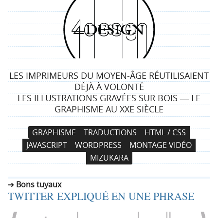
4
d
e
LES IMPRIMEURS DU MOYEN-ÂGE RÉUTILISAIENT
s
DÉJÀ À VOLONTÉ
LES ILLUSTRATIONS GRAVÉES SUR BOIS ― LE
i
GRAPHISME AU XXE SIÈCLE
g
N
A
GRAPHISME
TRADUCTIONS
HTML / CSS
a
l
n
JAVASCRIPT
WORDPRESS
MONTAGE VIDÉO
v
l
MIZUKARA
i
e
g
r
Bons tuyaux
a
a
TWITTER EXPLIQUÉ EN UNE PHRASE
t
u
i
c