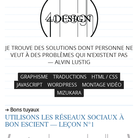
4
d
e
JE TROUVE DES SOLUTIONS DONT PERSONNE NE
s
VEUT À DES PROBLÈMES QUI N’EXISTENT PAS
— ALVIN LUSTIG
i
N
A
GRAPHISME
TRADUCTIONS
HTML / CSS
g
a
l
JAVASCRIPT
WORDPRESS
MONTAGE VIDÉO
v
l
n
MIZUKARA
i
e
g
r
Bons tuyaux
a
a
UTILISONS LES RÉSEAUX SOCIAUX À
t
u
BON ESCIENT — LEÇON N°1
i
c
o
o