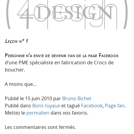
n
n
p
t
r
e
i
n
n
u
c
Leçon n° 1
i
p
Personne n’a envie de devenir fan de la page Facebook
a
d’une PME spécialiste en fabrication de Crocs de
l
boucher.
e
A moins que…
Publié le
15 juin 2010
par
Bruno Bichet
Publié dans
Bons tuyaux
et tagué
Facebook
,
Page fan
.
Mettez le
permalien
dans vos favoris.
Les commentaires sont fermés.