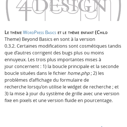
p
t
r
e
i
n
n
u
c
Le thème
WordPress Basics
et le thème enfant (Child
i
Theme) Beyond Basics en sont à la version
p
0.3.2. Certaines modifications sont cosmétiques tandis
a
que d’autres corrigent des bugs plus ou moins
l
ennuyeux. Les trois plus importantes mises à
e
jour concernent : 1) la boucle principale et la seconde
boucle situées dans le fichier
home.php
; 2) les
problèmes d’affichage du formulaire de
recherche lorsqu’on utilise le widget de recherche ; et
3) la mise à jour du système de grille avec une version
fixe en pixels et une version fluide en pourcentage.