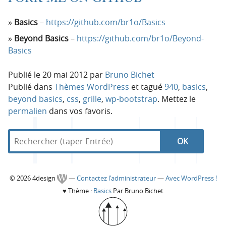
Basics
–
https://github.com/br1o/Basics
Beyond Basics
–
https://github.com/br1o/Beyond-
Basics
Publié le
20 mai 2012
par
Bruno Bichet
Publié dans
Thèmes WordPress
et tagué
940
,
basics
,
beyond basics
,
css
,
grille
,
wp-bootstrap
. Mettez le
permalien
dans vos favoris.
R
d
R
e
a
c
n
e
h
s
C
© 2026 4design
—
Contactez l'administrateur
—
Avec WordPress !
e
4
c
♥
Thème :
Basics
Par Bruno Bichet
r
d
o
c
e
h
h
s