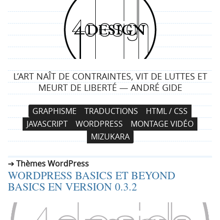
4
d
e
L’ART NAÎT DE CONTRAINTES, VIT DE LUTTES ET
s
MEURT DE LIBERTÉ — ANDRÉ GIDE
i
N
A
GRAPHISME
TRADUCTIONS
HTML / CSS
a
l
g
JAVASCRIPT
WORDPRESS
MONTAGE VIDÉO
v
l
MIZUKARA
i
e
n
g
r
Thèmes WordPress
a
a
WORDPRESS BASICS ET BEYOND
t
u
BASICS EN VERSION 0.3.2
i
c
o
o
n
n