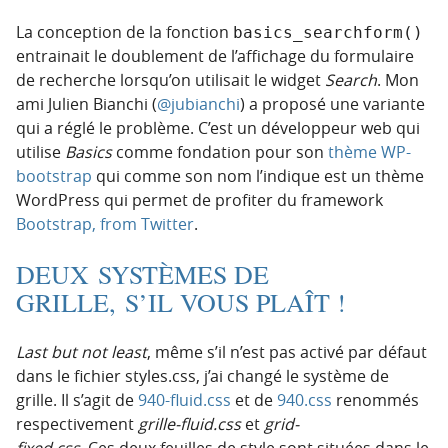
La conception de la fonction
basics_searchform()
entrainait le doublement de l’affichage du formulaire
de recherche lorsqu’on utilisait le widget
Search
. Mon
ami Julien Bianchi (
@jubianchi
) a proposé une variante
qui a réglé le problème. C’est un développeur web qui
utilise
Basics
comme fondation pour son
thème WP-
bootstrap
qui comme son nom l’indique est un thème
WordPress qui permet de profiter du framework
Bootstrap, from Twitter
.
DEUX SYSTÈMES DE
GRILLE, S’IL VOUS PLAÎT !
Last but not least
, même s’il n’est pas activé par défaut
dans le fichier styles.css, j’ai changé le système de
grille. Il s’agit de
940-fluid.css
et de
940.css
renommés
respectivement
grille-fluid.css
et
grid-
fixed.css
. Ces deux feuilles de style sont situées dans le