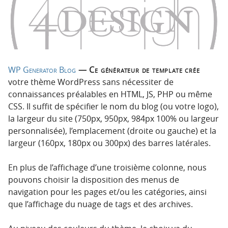
p
t
r
e
i
n
n
u
c
i
WP Generator Blog
— Ce générateur de template crée
p
votre thème WordPress sans nécessiter de
a
connaissances préalables en HTML, JS, PHP ou même
l
CSS. Il suffit de spécifier le nom du blog (ou votre logo),
e
la largeur du site (750px, 950px, 984px 100% ou largeur
personnalisée), l’emplacement (droite ou gauche) et la
largeur (160px, 180px ou 300px) des barres latérales.
En plus de l’affichage d’une troisième colonne, nous
pouvons choisir la disposition des menus de
navigation pour les pages et/ou les catégories, ainsi
que l’affichage du nuage de tags et des archives.