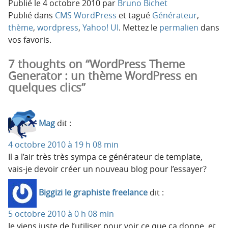
Publié le
4 octobre 2010
par
Bruno Bichet
Publié dans
CMS WordPress
et tagué
Générateur
,
thème
,
wordpress
,
Yahoo! UI
. Mettez le
permalien
dans
vos favoris.
7 thoughts on “WordPress Theme
Generator : un thème WordPress en
quelques clics”
Mag
dit :
4 octobre 2010 à 19 h 08 min
Il a l’air très très sympa ce générateur de template,
vais-je devoir créer un nouveau blog pour l’essayer?
Biggizi le graphiste freelance
dit :
5 octobre 2010 à 0 h 08 min
Je viens juste de l’utiliser pour voir ce que ça donne, et