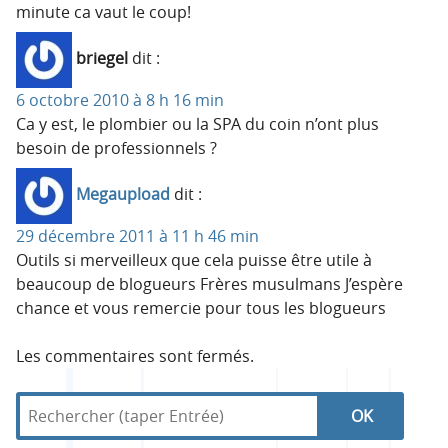
minute ca vaut le coup!
briegel
dit :
6 octobre 2010 à 8 h 16 min
Ca y est, le plombier ou la SPA du coin n’ont plus
besoin de professionnels ?
Megaupload
dit :
29 décembre 2011 à 11 h 46 min
Outils si merveilleux que cela puisse être utile à
beaucoup de blogueurs Frères musulmans J’espère
chance et vous remercie pour tous les blogueurs
Les commentaires sont fermés.
R
d
R
e
a