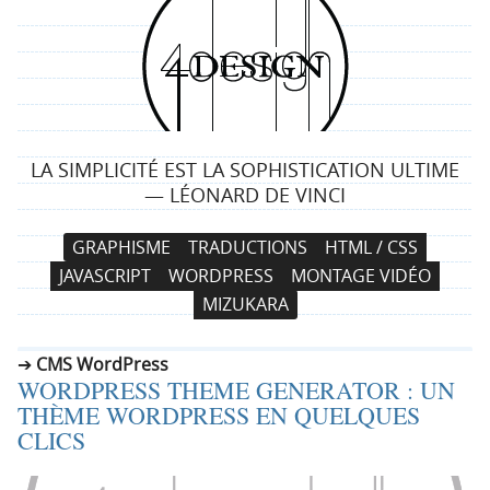
4
d
e
LA SIMPLICITÉ EST LA SOPHISTICATION ULTIME
s
— LÉONARD DE VINCI
i
N
A
GRAPHISME
TRADUCTIONS
HTML / CSS
a
l
g
JAVASCRIPT
WORDPRESS
MONTAGE VIDÉO
v
l
MIZUKARA
i
e
n
g
r
CMS WordPress
a
a
WORDPRESS THEME GENERATOR : UN
t
u
THÈME WORDPRESS EN QUELQUES
i
c
CLICS
o
o
n
n