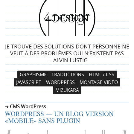
4
d
e
JE TROUVE DES SOLUTIONS DONT PERSONNE NE
s
VEUT À DES PROBLÈMES QUI N’EXISTENT PAS
— ALVIN LUSTIG
i
N
A
GRAPHISME
TRADUCTIONS
HTML / CSS
g
a
l
JAVASCRIPT
WORDPRESS
MONTAGE VIDÉO
v
l
n
MIZUKARA
i
e
g
r
CMS WordPress
a
a
WORDPRESS — UN BLOG VERSION
t
u
«MOBILE» SANS PLUGIN
i
c
o
o