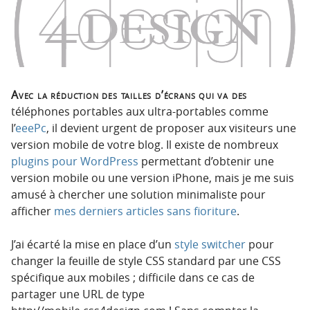
n
n
p
t
r
e
i
n
n
u
c
Avec la réduction des tailles d’écrans qui va des
i
téléphones portables aux ultra-portables comme
p
l’
eeePc
, il devient urgent de proposer aux visiteurs une
a
version mobile de votre blog. Il existe de nombreux
l
plugins pour WordPress
permettant d’obtenir une
e
version mobile ou une version iPhone, mais je me suis
amusé à chercher une solution minimaliste pour
afficher
mes derniers articles sans fioriture
.
J’ai écarté la mise en place d’un
style switcher
pour
changer la feuille de style CSS standard par une CSS
spécifique aux mobiles ; difficile dans ce cas de
partager une URL de type