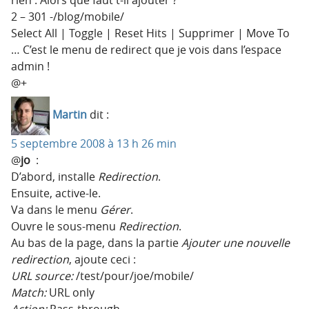
2 – 301 -​/blog​/mobile​/
Select All | Toggle | Reset Hits | Supprimer | Move To
… C’est le menu de redirect que je vois dans l’espace
admin !
@+
Martin
dit :
5 septembre 2008 à 13 h 26 min
@
jo
:
D’abord, installe
Redirection
.
Ensuite, active-le.
Va dans le menu
Gérer
.
Ouvre le sous-menu
Redirection
.
Au bas de la page, dans la partie
Ajouter une nouvelle
redirection
, ajoute ceci :
URL source:
/test/pour/joe/mobile/
Match:
URL only
Action:
Pass-through