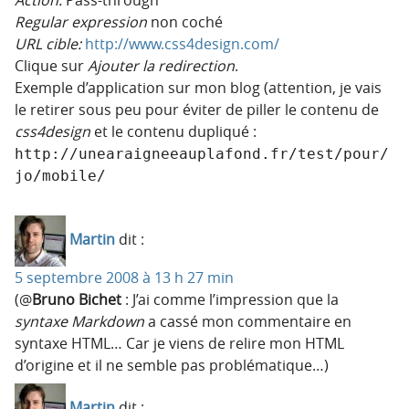
Regular expression
non coché
URL cible:
http://www.css4design.com/
Clique sur
Ajouter la redirection
.
Exemple d’application sur mon blog (attention, je vais
le retirer sous peu pour éviter de piller le contenu de
css4design
et le contenu dupliqué :
http://unearaigneeauplafond.fr/test/pour/
jo/mobile/
Martin
dit :
5 septembre 2008 à 13 h 27 min
(@
Bruno Bichet
: J’ai comme l’impression que la
syntaxe Markdown
a cassé mon commentaire en
syntaxe HTML… Car je viens de relire mon HTML
d’origine et il ne semble pas problématique…)
Martin
dit :