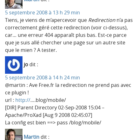
5 septembre 2008 à 13 h 29 min
Tiens, je viens de m’apercevoir que
Redirection
n’a pas
correctement géré cette redirection (voir ci-dessus),
car… une erreur 404 apparaît plus bas. Est-ce parce
que je suis allé chercher une page sur un autre site
que le mien ? A tester.
jo
dit :
5 septembre 2008 à 14 h 24 min
@martin : Ave Free.fr la redirection ne prend pas avec
ce plugin !
url :
http://
….blog/mobile/
[DIR] Parent Directory 02-Sep-2008 15:04 –
Apache/ProXad [Aug 9 2008 02:45:07]
La config est bien ==> pass ​/blog​/mobile​/
Martin
dit :