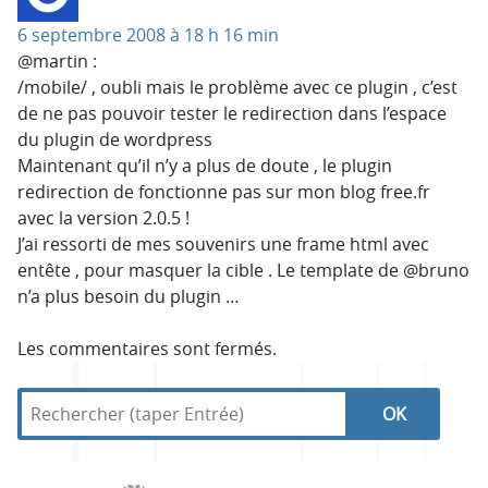
6 septembre 2008 à 18 h 16 min
@martin :
/mobile/ , oubli mais le problème avec ce plugin , c’est
de ne pas pouvoir tester le redirection dans l’espace
du plugin de wordpress
Maintenant qu’il n’y a plus de doute , le plugin
redirection de fonctionne pas sur mon blog free.fr
avec la version 2.0.5 !
J’ai ressorti de mes souvenirs une frame html avec
entête , pour masquer la cible . Le template de @bruno
n’a plus besoin du plugin …
Les commentaires sont fermés.
R
d
R
e
a
c
n
e
h
s