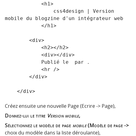
            <h1>

                css4design | Version 
mobile du blogzine d'un intégrateur web

            </h1>

        <div>

            <h2></h2>

            <div></div>

            Publié le  par .

            <hr />

        </div>

Créez ensuite une nouvelle Page (Ecrire -> Page),
Donnez-lui le titre
Version mobile
,
Sélectionnez le modèle de page
mobile
(Modèle de page ->
choix du modèle dans la liste déroulante),