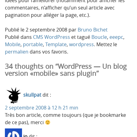
idées pour l’améliorer (notamment pour afficher les
commentaires, n’afficher qu’un seul article avec
pagination pour alléger la page, etc.).
Publié le
2 septembre 2008
par
Bruno Bichet
Publié dans
CMS WordPress
et tagué
Boucle
,
eeepc
,
Mobile
,
portable
,
Template
,
wordpress
. Mettez le
permalien
dans vos favoris.
34 thoughts on “WordPress — Un blog
version «mobile» sans plugin”
skullpat
dit :
2 septembre 2008 à 12 h 21 min
Très bon article, comme toujours (que je bookmarke
de ce pas), merci
jo
dit :