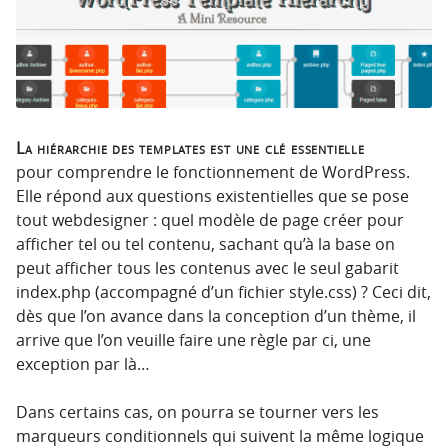
p
t
r
e
i
n
n
u
c
i
La hiérarchie des templates est une clé essentielle
p
pour comprendre le fonctionnement de WordPress.
a
Elle répond aux questions existentielles que se pose
l
tout webdesigner : quel modèle de page créer pour
e
afficher tel ou tel contenu, sachant qu’à la base on
peut afficher tous les contenus avec le seul gabarit
index.php (accompagné d’un fichier style.css) ? Ceci dit,
dès que l’on avance dans la conception d’un thème, il
arrive que l’on veuille faire une règle par ci, une
exception par là…
Dans certains cas, on pourra se tourner vers les
marqueurs conditionnels qui suivent la même logique