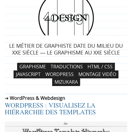
4
d
e
LE MÉTIER DE GRAPHISTE DATE DU MILIEU DU
s
XXE SIÈCLE ― LE GRAPHISME AU XXE SIÈCLE
i
N
A
GRAPHISME
TRADUCTIONS
HTML / CSS
a
l
g
JAVASCRIPT
WORDPRESS
MONTAGE VIDÉO
v
l
MIZUKARA
i
e
n
g
r
WordPress & Webdesign
a
a
WORDPRESS : VISUALISEZ LA
t
u
HIÉRARCHIE DES TEMPLATES
i
c
o
o
n
n