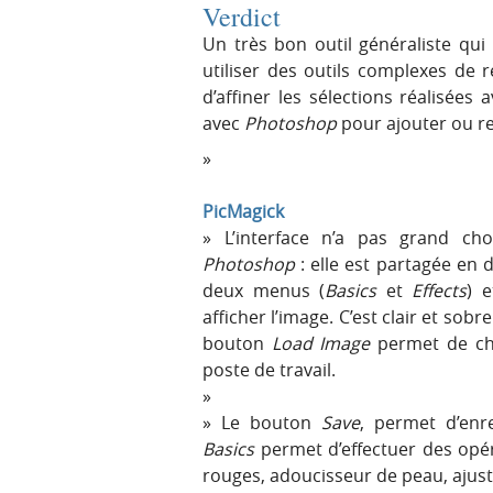
Verdict
Un très bon outil généraliste qui
utiliser des outils complexes de
d’affiner les sélections réalisées
avec
Photoshop
pour ajouter ou re
PicMagick
L’interface n’a pas grand ch
Photoshop
: elle est partagée en 
deux menus (
Basics
et
Effects
) 
afficher l’image. C’est clair et sobr
bouton
Load Image
permet de ch
poste de travail.
Le bouton
Save
, permet d’enr
Basics
permet d’effectuer des opér
rouges, adoucisseur de peau, ajus