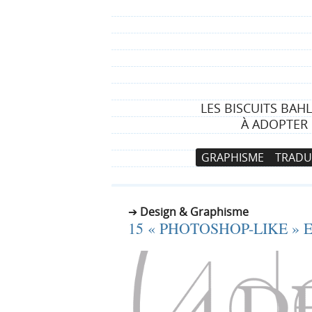
LES BISCUITS BAH
À ADOPTER 
N
A
GRAPHISME
TRADU
a
l
v
l
i
e
Design & Graphisme
g
r
15 « PHOTOSHOP-LIKE »
a
a
t
u
i
c
o
o
n
n