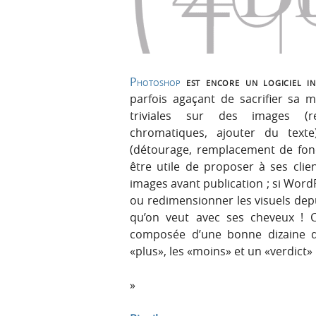
p
t
r
e
i
n
n
u
c
Photoshop
est encore un logiciel in
i
parfois agaçant de sacrifier sa 
p
triviales sur des images (re
a
chromatiques, ajouter du text
l
(détourage, remplacement de fond
e
être utile de proposer à ses clie
images avant publication ; si Word
ou redimensionner les visuels depui
qu’on veut avec ses cheveux ! C
composée d’une bonne dizaine d’
«plus», les «moins» et un «verdict»