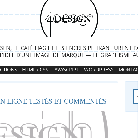
4
d
e
LSEN, LE CAFÉ HAG ET LES ENCRES PELIKAN FURENT P
s
L’IDÉE D’UNE IMAGE DE MARQUE ― LE GRAPHISME AU
i
CTIONS
HTML / CSS
JAVASCRIPT
WORDPRESS
MONTAG
g
n
R
d
R
 EN LIGNE TESTÉS ET COMMENTÉS
e
a
c
n
e
h
s
e
4
c
r
d
c
e