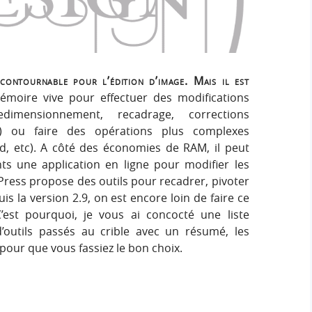
h
h
s
e
e
i
r
g
r
:
n
contournable pour l’édition d’image. Mais il est
c
mémoire vive pour effectuer des modifications
dimensionnement, recadrage, corrections
h
e) ou faire des opérations plus complexes
, etc). A côté des économies de RAM, il peut
e
nts une application en ligne pour modifier les
Press propose des outils pour recadrer, pivoter
r
s la version 2.9, on est encore loin de faire ce
’est pourquoi, je vous ai concocté une liste
outils passés au crible avec un résumé, les
 pour que vous fassiez le bon choix.