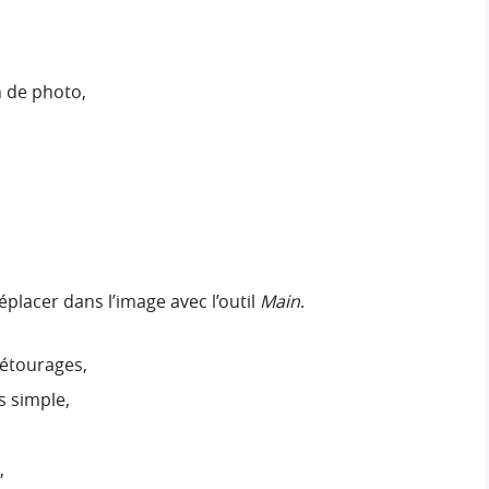
n de photo,
placer dans l’image avec l’outil
Main
.
étourages,
s simple,
,