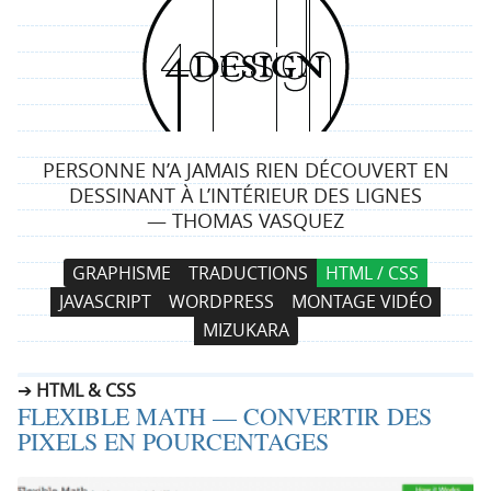
4
d
e
PERSONNE N’A JAMAIS RIEN DÉCOUVERT EN
s
DESSINANT À L’INTÉRIEUR DES LIGNES
— THOMAS VASQUEZ
i
N
A
GRAPHISME
TRADUCTIONS
HTML / CSS
g
a
l
JAVASCRIPT
WORDPRESS
MONTAGE VIDÉO
v
l
n
MIZUKARA
i
e
g
r
HTML & CSS
a
a
FLEXIBLE MATH — CONVERTIR DES
t
u
PIXELS EN POURCENTAGES
i
c
o
o