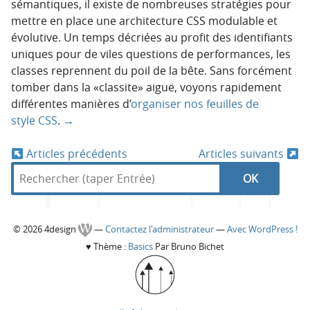
sémantiques, il existe de nombreuses stratégies pour
mettre en place une architecture CSS modulable et
évolutive. Un temps décriées au profit des identifiants
uniques pour de viles questions de performances, les
classes reprennent du poil de la bête. Sans forcément
tomber dans la «classite» aiguë, voyons rapidement
différentes manières d’
organiser nos feuilles de
style CSS
.
→
Articles précédents
Articles suivants
N
R
d
R
e
a
a
c
n
e
h
s
v
C
© 2026 4design
—
Contactez l'administrateur
—
Avec WordPress !
e
4
c
♥
Thème :
Basics
Par Bruno Bichet
r
d
i
o
c
e
h
g
h
s
l
e
e
i