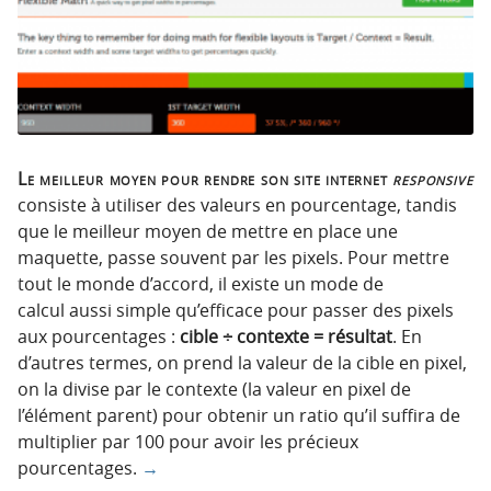
n
n
p
t
r
e
i
n
n
u
c
i
Le meilleur moyen pour rendre son site internet
responsive
p
consiste à utiliser des valeurs en pourcentage, tandis
a
que le meilleur moyen de mettre en place une
l
maquette, passe souvent par les pixels. Pour mettre
e
tout le monde d’accord, il existe un mode de
calcul aussi simple qu’efficace pour passer des pixels
aux pourcentages :
cible ÷ contexte = résultat
. En
d’autres termes, on prend la valeur de la cible en pixel,
on la divise par le contexte (la valeur en pixel de
l’élément parent) pour obtenir un ratio qu’il suffira de
multiplier par 100 pour avoir les précieux
pourcentages.
→