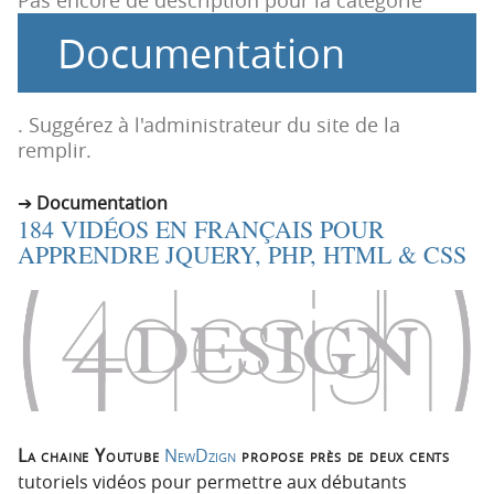
Pas encore de description pour la catégorie
o
o
Documentation
n
n
p
t
r
e
i
n
. Suggérez à l'administrateur du site de la
n
u
remplir.
c
i
Documentation
184 VIDÉOS EN FRANÇAIS POUR
p
APPRENDRE JQUERY, PHP, HTML & CSS
a
l
e
La chaine Youtube
NewDzign
propose près de deux cents
tutoriels vidéos pour permettre aux débutants