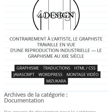
4
d
e
CONTRAIREMENT À L’ARTISTE, LE GRAPHISTE
s
TRAVAILLE EN VUE
D’UNE REPRODUCTION INDUSTRIELLE ― LE
i
GRAPHISME AU XXE SIÈCLE
g
N
A
GRAPHISME
TRADUCTIONS
HTML / CSS
a
l
n
JAVASCRIPT
WORDPRESS
MONTAGE VIDÉO
v
l
MIZUKARA
i
e
g
r
Archives de la catégorie :
a
a
Documentation
t
u
i
c