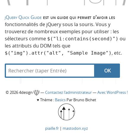
jQuery Quick Guide
est un guide qui permet d’avoir les
fonctionnalités de jQuery sous la souris. Vous y
trouverez de nombreux exemples pour utiliser : les
sélecteurs comme
ou
$("li:contains(second)")
les attributs du DOM tels que
, etc.
$("img").attr("alt", "Sample Image")
R
d
N
R
e
a
c
n
a
e
h
s
C
© 2026 4design
—
Contactez l'administrateur
—
Avec WordPress !
e
4
v
c
♥
Thème :
Basics
Par Bruno Bichet
r
d
o
c
e
i
h
h
s
l
g
e
e
i
piaille.fr
|
mastodon.xyz
r
g