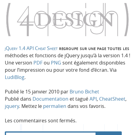
i
c
o
o
n
n
p
t
r
e
i
n
n
u
jQuery 1.4 API Cheat Sheet
regroupe sur une page toutes les
c
méthodes et fonctions de jQuery jusqu’à la version 1.4 !
i
Une version
PDF
ou
PNG
sont également disponibles
p
pour l’impression ou pour votre fond d’écran. Via
a
LudiBlog
.
l
e
Publié le
15 janvier 2010
par
Bruno Bichet
Publié dans
Documentation
et tagué
API
,
CheatSheet
,
jquery
. Mettez le
permalien
dans vos favoris.
Les commentaires sont fermés.
R
d