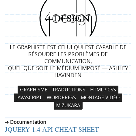
4
d
e
LE GRAPHISTE EST CELUI QUI EST CAPABLE DE
s
RÉSOUDRE LES PROBLÈMES DE
COMMUNICATION,
i
QUEL QUE SOIT LE MÉDIUM IMPOSÉ ― ASHLEY
HAVINDEN
g
N
A
GRAPHISME
TRADUCTIONS
HTML / CSS
n
a
l
JAVASCRIPT
WORDPRESS
MONTAGE VIDÉO
v
l
MIZUKARA
i
e
g
r
Documentation
a
a
JQUERY 1.4 API CHEAT SHEET
t
u