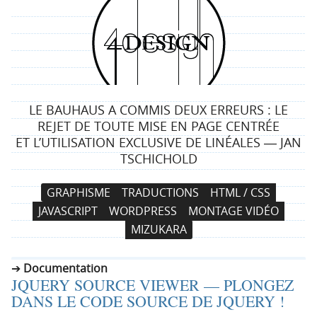
4
d
e
LE BAUHAUS A COMMIS DEUX ERREURS : LE
s
REJET DE TOUTE MISE EN PAGE CENTRÉE
ET L’UTILISATION EXCLUSIVE DE LINÉALES ― JAN
i
TSCHICHOLD
g
N
A
GRAPHISME
TRADUCTIONS
HTML / CSS
a
l
n
JAVASCRIPT
WORDPRESS
MONTAGE VIDÉO
v
l
MIZUKARA
i
e
g
r
Documentation
a
a
JQUERY SOURCE VIEWER — PLONGEZ
t
u
DANS LE CODE SOURCE DE JQUERY !
i
c