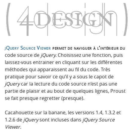
o
o
n
n
p
t
r
e
i
n
n
u
c
jQuery Source Viewer
permet de naviguer à l’intérieur du
i
code source de
jQuery.
Choisissez une fonction, puis
p
laissez-vous entrainer en cliquant sur les différentes
a
méthodes qui apparaissent au fil du code. Très
l
pratique pour savoir ce qu’il y a sous le capot de
e
jQuery
car la lecture du code source n’est pas une
partie de plaisir et au bout de quelques lignes, Proust
se fait presque regretter (presque).
Cacahouette sur la banane, les versions 1.4, 1.3.2 et
1.2.6 de
jQuery
sont incluses dans
jQuery Source
Viewer.