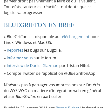
parviendront pas vraiment à faire ce qu’ils veulent.
Toutefois, l’auteur est réactif et nul doute que ce
logiciel va progresser !
BLUEGRIFFON EN BREF
BlueGriffon est disponible au
téléchargement
pour
Linux, Windows et Mac OS,
Reportez
les bugs sur Bugzilla,
Informez-vous
sur le forum.
Interview de Daniel Glazman
par Tristan Nitot.
Compte Twitter de l’application @BlueGriffonApp.
N’hésitez pas à partager vos impressions sur l’intérêt
du WYSIWYG en matière d’intégration web en général
et sur
BlueGriffon
en particulier.
Publié le
23 janvier 2011
par
Bruno Bichet
Updated on: