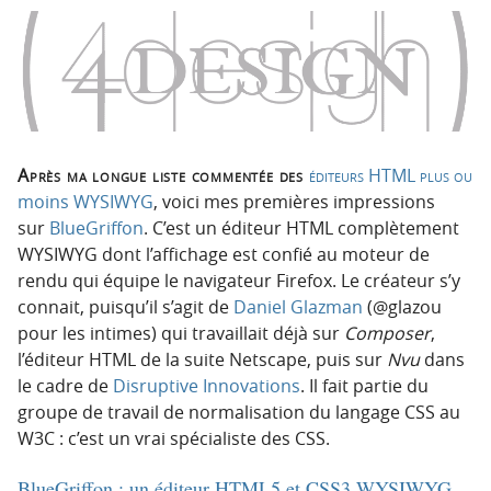
n
n
p
t
r
e
i
n
n
u
c
i
Après ma longue liste commentée des
éditeurs HTML plus ou
p
moins WYSIWYG
, voici mes premières impressions
a
sur
BlueGriffon
. C’est un éditeur HTML complètement
l
WYSIWYG dont l’affichage est confié au moteur de
e
rendu qui équipe le navigateur Firefox. Le créateur s’y
connait, puisqu’il s’agit de
Daniel Glazman
(@glazou
pour les intimes) qui travaillait déjà sur
Composer
,
l’éditeur HTML de la suite Netscape, puis sur
Nvu
dans
le cadre de
Disruptive Innovations
. Il fait partie du
groupe de travail de normalisation du langage CSS au
W3C : c’est un vrai spécialiste des CSS.
BlueGriffon : un éditeur HTML5 et CSS3 WYSIWYG