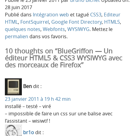
28 juin 2017
Publié dans
Intégration web
et tagué
CSS3
,
Editeur
HTML
,
FontSquirrel
,
Google Font Directory
,
HTML5
,
quelques notes
,
Webfonts
,
WYSIWYG
. Mettez le
permalien
dans vos favoris.
10 thoughts on “BlueGriffon — Un
éditeur HTML5 & CSS3 WYSIWYG avec
des morceaux de Firefox”
Ben
dit :
23 janvier 2011 à 19 h 42 min
installé – testé – viré
– impossible de faire un css sur une balise avec
l’assistant – wisiwtf !
br1o
dit :