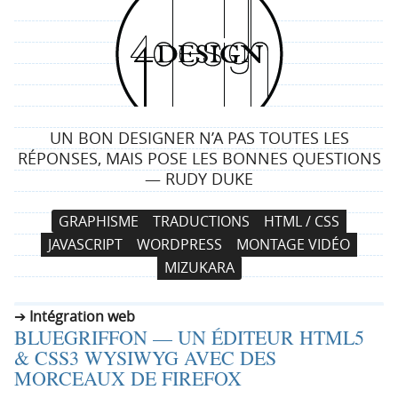
4
d
e
UN BON DESIGNER N’A PAS TOUTES LES
s
RÉPONSES, MAIS POSE LES BONNES QUESTIONS
— RUDY DUKE
i
N
A
GRAPHISME
TRADUCTIONS
HTML / CSS
g
a
l
JAVASCRIPT
WORDPRESS
MONTAGE VIDÉO
v
l
n
MIZUKARA
i
e
g
r
Intégration web
a
a
BLUEGRIFFON — UN ÉDITEUR HTML5
t
u
& CSS3 WYSIWYG AVEC DES
i
c
MORCEAUX DE FIREFOX
o
o