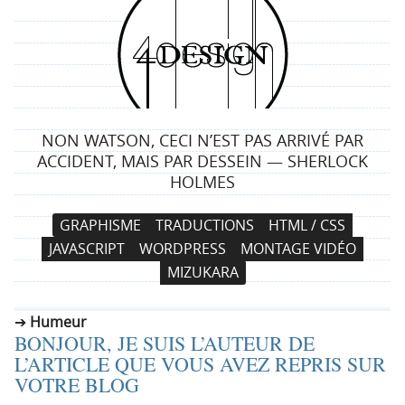
4
d
e
NON WATSON, CECI N’EST PAS ARRIVÉ PAR
s
ACCIDENT, MAIS PAR DESSEIN — SHERLOCK
HOLMES
i
N
A
GRAPHISME
TRADUCTIONS
HTML / CSS
g
a
l
JAVASCRIPT
WORDPRESS
MONTAGE VIDÉO
v
l
n
MIZUKARA
i
e
g
r
Humeur
a
a
BONJOUR, JE SUIS L’AUTEUR DE
t
u
L’ARTICLE QUE VOUS AVEZ REPRIS SUR
i
c
VOTRE BLOG
o
o