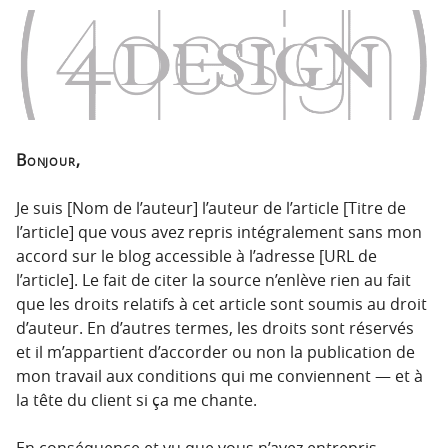
n
n
p
t
r
e
i
n
n
u
c
i
Bonjour,
p
a
Je suis [Nom de l’auteur] l’auteur de l’article [Titre de
l
l’article] que vous avez repris intégralement sans mon
e
accord sur le blog accessible à l’adresse [URL de
l’article]. Le fait de citer la source n’enlève rien au fait
que les droits relatifs à cet article sont soumis au droit
d’auteur. En d’autres termes, les droits sont réservés
et il m’appartient d’accorder ou non la publication de
mon travail aux conditions qui me conviennent — et à
la tête du client si ça me chante.
En conséquence et vu que vous n’avez entrepris