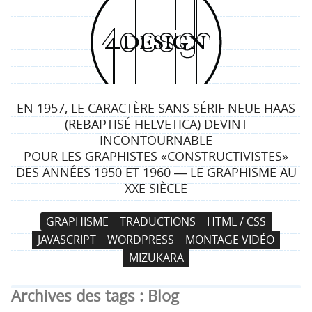
4
d
e
EN 1957, LE CARACTÈRE SANS SÉRIF NEUE HAAS
s
(REBAPTISÉ HELVETICA) DEVINT
INCONTOURNABLE
i
POUR LES GRAPHISTES «CONSTRUCTIVISTES»
DES ANNÉES 1950 ET 1960 ― LE GRAPHISME AU
g
XXE SIÈCLE
n
N
A
GRAPHISME
TRADUCTIONS
HTML / CSS
a
l
JAVASCRIPT
WORDPRESS
MONTAGE VIDÉO
v
l
MIZUKARA
i
e
g
r
Archives des tags :
Blog
a
a