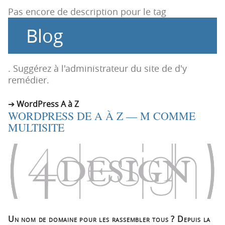
t
u
Pas encore de description pour le tag
i
c
Blog
o
o
n
n
p
t
r
e
. Suggérez à l'administrateur du site de d'y
i
n
remédier.
n
u
c
WordPress A à Z
WORDPRESS DE A À Z — M COMME
i
MULTISITE
p
a
l
e
Un nom de domaine pour les rassembler tous ? Depuis la