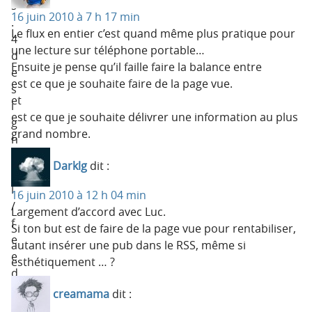
s
16 juin 2010 à 7 h 17 min
.
Le flux en entier c’est quand même plus pratique pour
4
une lecture sur téléphone portable…
d
Ensuite je pense qu’il faille faire la balance entre
e
est ce que je souhaite faire de la page vue.
s
et
i
est ce que je souhaite délivrer une information au plus
g
grand nombre.
n
.
Darklg
dit :
t
l
16 juin 2010 à 12 h 04 min
/
Largement d’accord avec Luc.
f
Si ton but est de faire de la page vue pour rentabiliser,
e
autant insérer une pub dans le RSS, même si
e
esthétiquement … ?
d
b
creamama
dit :
u