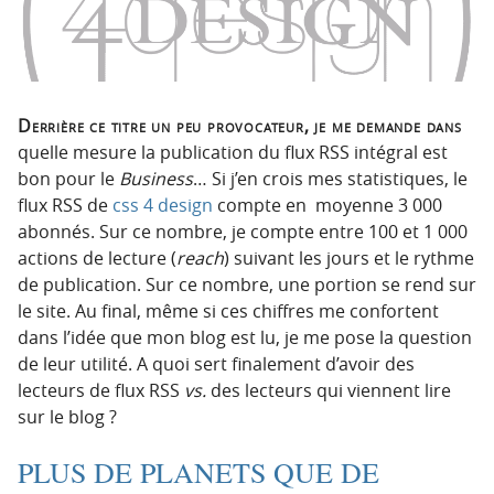
p
t
r
e
i
n
n
u
c
Derrière ce titre un peu provocateur, je me demande dans
i
quelle mesure la publication du flux RSS intégral est
p
bon pour le
Business
… Si j’en crois mes statistiques, le
a
flux RSS de
css 4 design
compte en moyenne 3 000
l
abonnés. Sur ce nombre, je compte entre 100 et 1 000
e
actions de lecture (
reach
) suivant les jours et le rythme
de publication. Sur ce nombre, une portion se rend sur
le site. Au final, même si ces chiffres me confortent
dans l’idée que mon blog est lu, je me pose la question
de leur utilité. A quoi sert finalement d’avoir des
lecteurs de flux RSS
vs.
des lecteurs qui viennent lire
sur le blog ?
PLUS DE PLANETS QUE DE