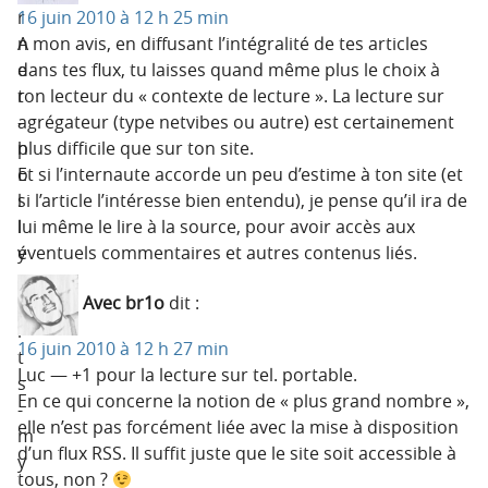
r
16 juin 2010 à 12 h 25 min
n
A mon avis, en diffusant l’intégralité de tes articles
e
dans tes flux, tu laisses quand même plus le choix à
r
ton lecteur du « contexte de lecture ». La lecture sur
-
agrégateur (type netvibes ou autre) est certainement
h
plus difficile que sur ton site.
o
Et si l’internaute accorde un peu d’estime à ton site (et
l
si l’article l’intéresse bien entendu), je pense qu’il ira de
l
lui même le lire à la source, pour avoir accès aux
y
éventuels commentaires et autres contenus liés.
-
Avec br1o
dit :
h
i
16 juin 2010 à 12 h 27 min
t
Luc — +1 pour la lecture sur tel. portable.
s
En ce qui concerne la notion de « plus grand nombre »,
-
elle n’est pas forcément liée avec la mise à disposition
m
d’un flux RSS. Il suffit juste que le site soit accessible à
y
tous, non ?
-