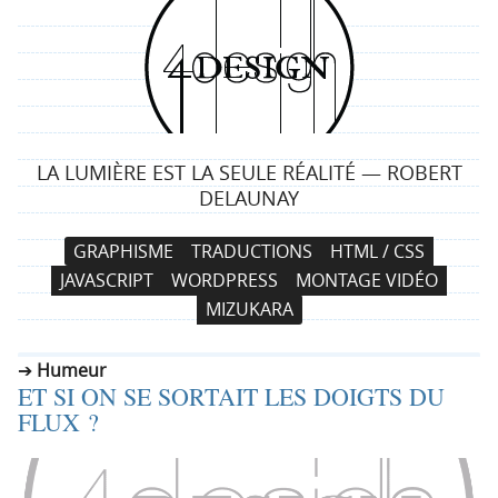
4
d
e
LA LUMIÈRE EST LA SEULE RÉALITÉ — ROBERT
s
DELAUNAY
i
N
A
GRAPHISME
TRADUCTIONS
HTML / CSS
a
l
g
JAVASCRIPT
WORDPRESS
MONTAGE VIDÉO
v
l
MIZUKARA
i
e
n
g
r
Humeur
a
a
ET SI ON SE SORTAIT LES DOIGTS DU
t
u
FLUX ?
i
c
o
o
n
n