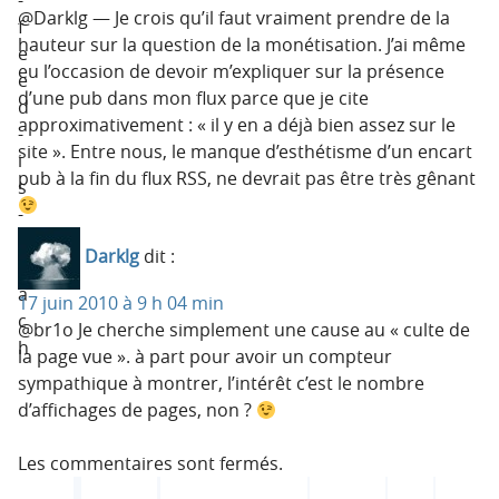
@Darklg — Je crois qu’il faut vraiment prendre de la
f
hauteur sur la question de la monétisation. J’ai même
e
eu l’occasion de devoir m’expliquer sur la présence
e
d’une pub dans mon flux parce que je cite
d
approximativement : « il y en a déjà bien assez sur le
-
site ». Entre nous, le manque d’esthétisme d’un encart
i
pub à la fin du flux RSS, ne devrait pas être très gênant
s
-
r
Darklg
dit :
e
a
17 juin 2010 à 9 h 04 min
c
@br1o Je cherche simplement une cause au « culte de
h
la page vue ». à part pour avoir un compteur
sympathique à montrer, l’intérêt c’est le nombre
d’affichages de pages, non ?
Les commentaires sont fermés.