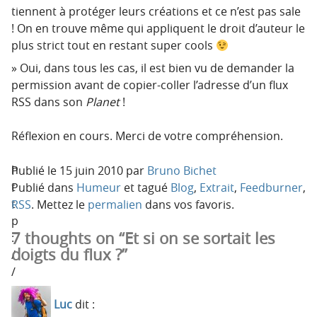
tiennent à protéger leurs créations et ce n’est pas sale
! On en trouve même qui appliquent le droit d’auteur le
plus strict tout en restant super cools
Oui, dans tous les cas, il est bien vu de demander la
permission avant de copier-coller l’adresse d’un flux
RSS dans son
Planet
!
Réflexion en cours. Merci de votre compréhension.
h
Publié le
15 juin 2010
par
Bruno Bichet
t
Publié dans
Humeur
et tagué
Blog
,
Extrait
,
Feedburner
,
t
RSS
. Mettez le
permalien
dans vos favoris.
p
7 thoughts on “Et si on se sortait les
:
doigts du flux ?”
/
/
c
Luc
dit :
s