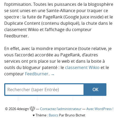
l’optimisation. Toutes les puissances de la blogosphère
se sont unies en une Sainte-Alliance pour traquer ce
spectre : la fuite de PageRank (Google Juice inside) et le
Duplicate Content (contenu dupliqué), la chute dans le
classement Wikio et l’affichage du compteur
Feedburner.
En effet, avec la moindre importance (toute relative, je
vous l’accorde) accordée au PageRank, d’autres
services ont pris place sur le web et dans la boite à
outils du blogueur patenté : le
classement Wikio
et le
compteur
Feedburner
.
→
R
d
N
R
e
a
c
n
a
e
h
s
C
© 2026 4design
—
Contactez l'administrateur
—
Avec WordPress !
e
4
v
c
♥
Thème :
Basics
Par Bruno Bichet
r
d