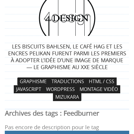
4
d
e
LES BISCUITS BAHLSEN, LE CAFÉ HAG ET LES
s
ENCRES PELIKAN FURENT PARMI LES PREMIERS
À ADOPTER L’IDÉE D’UNE IMAGE DE MARQUE
i
― LE GRAPHISME AU XXE SIÈCLE
g
N
A
GRAPHISME
TRADUCTIONS
HTML / CSS
a
l
n
JAVASCRIPT
WORDPRESS
MONTAGE VIDÉO
v
l
MIZUKARA
i
e
g
r
Archives des tags :
Feedburner
a
a
t
u
Pas encore de description pour le tag
i
c