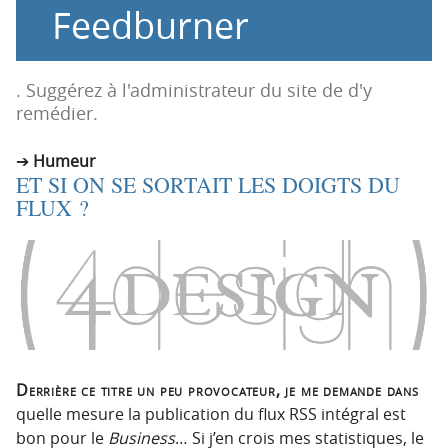
Feedburner
o
o
n
n
p
t
r
e
. Suggérez à l'administrateur du site de d'y
i
n
remédier.
n
u
c
Humeur
ET SI ON SE SORTAIT LES DOIGTS DU
i
FLUX ?
p
a
l
e
Derrière ce titre un peu provocateur, je me demande dans
quelle mesure la publication du flux RSS intégral est
bon pour le
Business
… Si j’en crois mes statistiques, le