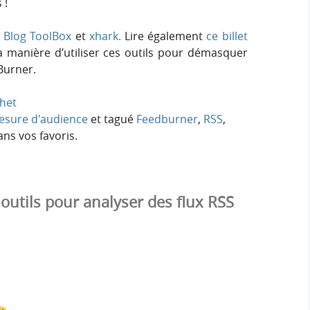
 !
r
Blog ToolBox
et
xhark.
Lire également
ce billet
a manière d’utiliser ces outils pour démasquer
Burner.
het
esure d'audience
et tagué
Feedburner
,
RSS
,
ns vos favoris.
outils pour analyser des flux RSS