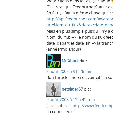
Wow 3 liens dans le tas, ça claque
C’est vrai que FeedburnerStats c’
En fait ça fait la même chose que ce
http://api.feedburner.com/awaren
uri=Nom_du_flux&dates=date_depa
Mais en plus simple puisqu’il n’y a
Nom_du_flux => le nom du flux fee
date_depart et date_fin => la tranc
(année/mois/jour)
Mr Xhark
dit :
8 août 2008 à 9 h 26 min
Bon l’article, merci d’avoir cité la 
netslider57
dit :
9 août 2008 à 12 h 42 min
Je rajouterais
http://www.feedcom
flux entre eux !!