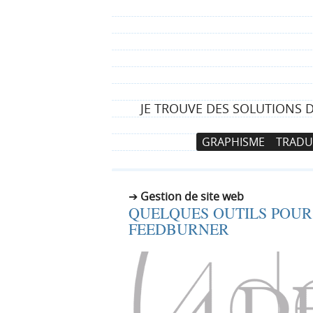
JE TROUVE DES SOLUTIONS 
N
A
GRAPHISME
TRADU
a
l
v
l
i
e
Gestion de site web
g
r
QUELQUES OUTILS POUR
a
a
FEEDBURNER
t
u
i
c
o
o
n
n
p
t