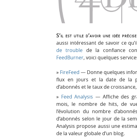
r
e
i
n
n
u
c
i
S’il est utile d’avoir une idée préci
p
aussi intéressant de savoir ce qu’
a
de
trouble
de la confiance conc
l
FeedBurner
, voici quelques services
e
FireFeed
— Donne quelques infor
flux en jours et la date de la
d’abonnés et le taux de croissance
Feed Analysis
— Affiche des gr
mois, le nombre de hits, de vue
l’évolution du nombre d’abonné
d’abonnés selon le jour de la se
Analysis propose aussi une estimat
de la valeur globale d’un blog.