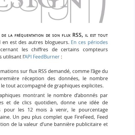
e
e
i
r
g
r
:
n
c
se de la fréquentation de son flux RSS, il est tout
il en est des autres blogueurs.
En
ces
périodes
h
ernant les chiffres de certains compteurs
 utilisant l’
API FeedBurner
:
e
mations sur flux RSS demandé, comme l’âge du
r
 première réception des données, le nombre
, le tout accompagné de graphiques explicites.
aphiques montrant le nombre d’abonnés par
s et de clics quotidien, donne une idée de
s pour les 12 mois à venir, le pourcentage
maine. Un peu plus complet que FireFeed, Feed
ion de la valeur d’une bannière publicitaire et