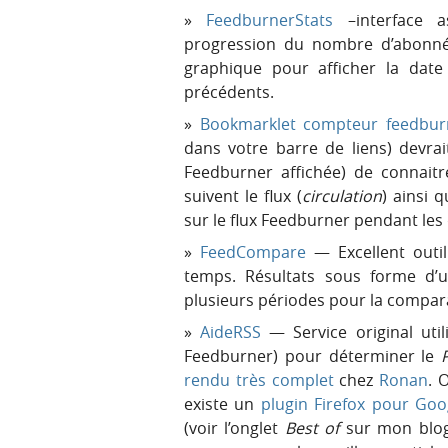
FeedburnerStats
–interface a
progression du nombre d’abonnés
graphique pour afficher la date
précédents.
Bookmarklet compteur feedbur
dans votre barre de liens) devrai
Feedburner affichée) de connait
suivent le flux (
circulation
) ainsi 
sur le flux Feedburner pendant les
FeedCompare
— Excellent outi
temps. Résultats sous forme d’un
plusieurs périodes pour la compar
AideRSS
— Service original util
Feedburner) pour déterminer le
rendu très complet
chez
Ronan
. 
existe un
plugin Firefox pour Goo
(voir l’onglet
Best of
sur mon blog)