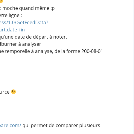
est moche quand même :p
tte ligne :
ess/1.0/GetFeedData?
rt,date_fin
 qu’une date de départ à noter.
dburner à analyser
he temporelle à analyse, de la forme 200-08-01
source
pare.com/
qui permet de comparer plusieurs