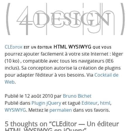
o
o
n
n
p
t
r
e
i
n
n
u
c
CLEditor
est un éditeur HTML WYSIWYG que vous
i
pourrez ajouter facilement à votre site Internet : léger
p
(10 ko) , compatible avec tous les navigateurs (IE6
a
inclus). Sa conception autorise la création de plugins
l
pour adapter l’éditeur à vos besoins. Via
Cocktail de
e
Web
.
Publié le
12 août 2010
par
Bruno Bichet
Publié dans
Plugin jQuery
et tagué
Editeur
,
html
,
WYSIWYG
. Mettez le
permalien
dans vos favoris.
5 thoughts on “CLEditor — Un éditeur
HTML WYSIWYG en jQuery”