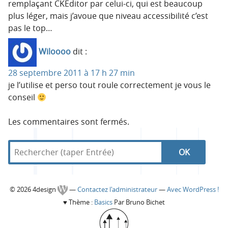
remplaçant CKEditor par celui-ci, qui est beaucoup
plus léger, mais j’avoue que niveau accessibilité c’est
pas le top…
Wiloooo
dit :
28 septembre 2011 à 17 h 27 min
je l’utilise et perso tout roule correctement je vous le
conseil
Les commentaires sont fermés.
R
d
R
e
a
c
n
e
h
s
C
© 2026 4design
—
Contactez l'administrateur
—
Avec WordPress !
e
4
c
♥
Thème :
Basics
Par Bruno Bichet
r
d
o
c
e
h