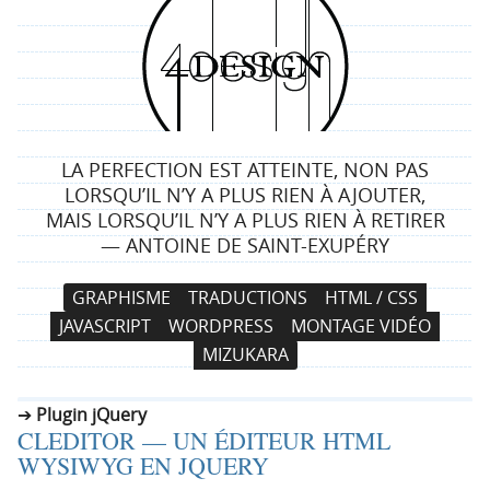
4
d
e
LA PERFECTION EST ATTEINTE, NON PAS
s
LORSQU’IL N’Y A PLUS RIEN À AJOUTER,
MAIS LORSQU’IL N’Y A PLUS RIEN À RETIRER
i
— ANTOINE DE SAINT-EXUPÉRY
g
N
A
GRAPHISME
TRADUCTIONS
HTML / CSS
a
l
n
JAVASCRIPT
WORDPRESS
MONTAGE VIDÉO
v
l
MIZUKARA
i
e
g
r
Plugin jQuery
a
a
CLEDITOR — UN ÉDITEUR HTML
t
u
WYSIWYG EN JQUERY
i
c