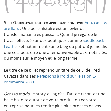
p
t
r
e
i
n
n
u
Seth Godin avait tout compris dans son livre
All marketers
c
are liars
: Une belle histoire est un levier de
i
transformation très puissant. Quand je regarde le
p
travail effectué sur des boutiques comme
Saddleback
a
Leather
(et notamment sur le blog du patron) je me dis
l
que cela peut être une alternative viable aux mots-clés,
e
du moins sur le moyen et le long terme.
Le titre de ce billet reprend un titre de celui de Fred
Cavazza dans ses
Réflexions à froid sur le salon E-
commerce 2009
.
Grosso modo
, le storytelling c’est l’art de raconter une
belle histoire autour de votre produit ou de votre
entreprise pour les rendre plus plus proches de vos