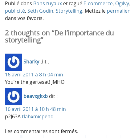
Publié dans
Bons tuyaux
et tagué
E-commerce
,
Ogilvy
,
publicité
,
Seth Godin
,
Storytelling
. Mettez le
permalien
dans vos favoris.
2 thoughts on “De l’importance du
storytelling”
Sharky
dit :
16 avril 2011 à 8 h 04 min
You’re the gertesat! JMHO
beavxgkxb
dit :
16 avril 2011 à 10 h 48 min
p2J63A
tlahxmicpehd
Les commentaires sont fermés.