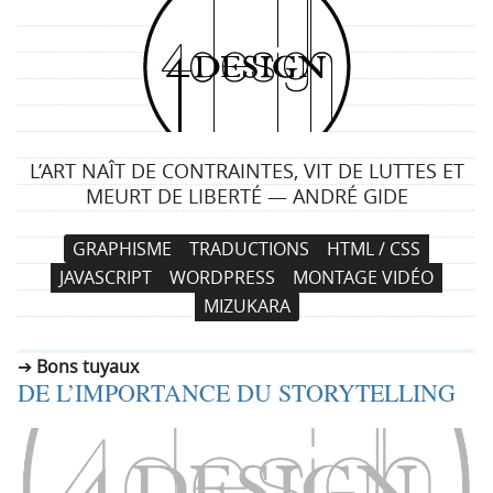
4
d
e
L’ART NAÎT DE CONTRAINTES, VIT DE LUTTES ET
s
MEURT DE LIBERTÉ — ANDRÉ GIDE
i
N
A
GRAPHISME
TRADUCTIONS
HTML / CSS
a
l
g
JAVASCRIPT
WORDPRESS
MONTAGE VIDÉO
v
l
MIZUKARA
i
e
n
g
r
Bons tuyaux
a
a
DE L’IMPORTANCE DU STORYTELLING
t
u
i
c
o
o
n
n