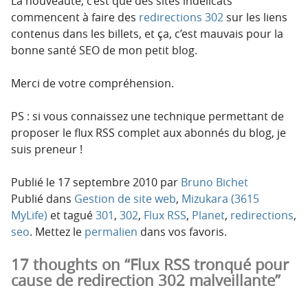
La nouveauté, c’est que des sites indélicats
commencent à faire des
redirections 302
sur les liens
contenus dans les billets, et ça, c’est mauvais pour la
bonne santé SEO de mon petit blog.
Merci de votre compréhension.
PS : si vous connaissez une technique permettant de
proposer le flux RSS complet aux abonnés du blog, je
suis preneur !
Publié le
17 septembre 2010
par
Bruno Bichet
Publié dans
Gestion de site web
,
Mizukara (3615
MyLife)
et tagué
301
,
302
,
Flux RSS
,
Planet
,
redirections
,
seo
. Mettez le
permalien
dans vos favoris.
17 thoughts on “Flux RSS tronqué pour
cause de redirection 302 malveillante”