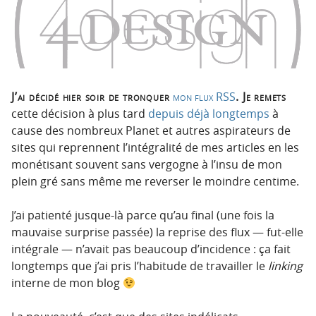
n
n
p
t
r
e
i
n
n
u
c
J’ai décidé hier soir de tronquer
mon flux RSS
. Je remets
i
cette décision à plus tard
depuis déjà longtemps
à
p
cause des nombreux Planet et autres aspirateurs de
a
sites qui reprennent l’intégralité de mes articles en les
l
monétisant souvent sans vergogne à l’insu de mon
e
plein gré sans même me reverser le moindre centime.
J’ai patienté jusque-là parce qu’au final (une fois la
mauvaise surprise passée) la reprise des flux — fut-elle
intégrale — n’avait pas beaucoup d’incidence : ça fait
longtemps que j’ai pris l’habitude de travailler le
linking
interne de mon blog