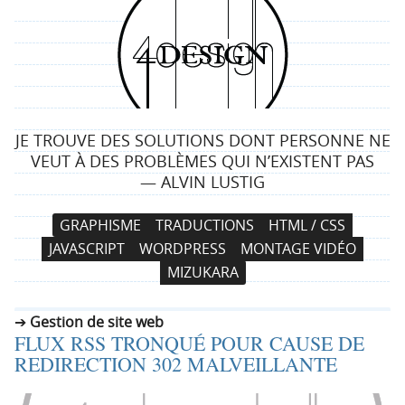
4
d
e
JE TROUVE DES SOLUTIONS DONT PERSONNE NE
s
VEUT À DES PROBLÈMES QUI N’EXISTENT PAS
— ALVIN LUSTIG
i
N
A
GRAPHISME
TRADUCTIONS
HTML / CSS
g
a
l
JAVASCRIPT
WORDPRESS
MONTAGE VIDÉO
v
l
n
MIZUKARA
i
e
g
r
Gestion de site web
a
a
FLUX RSS TRONQUÉ POUR CAUSE DE
t
u
REDIRECTION 302 MALVEILLANTE
i
c
o
o