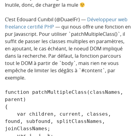
Inutile, donc, de charger la mule
C’est Edouard Cunibil (@DuaelFr) —
Développeur web
freelance certifié PHP
— qui nous offre une fonction en
pur Javascript. Pour utiliser `patchMultipleClass()`, il
suffit de passer les classes multiples en paramètres,
en ajoutant, le cas échéant, le noeud DOM impliqué
dans la recherche. Par défaut, la fonction parcours
tout le DOM à partir de `body`, mais rien ne vous
empêche de limiter les dégâts à `#content`, par
exemple.
function patchMultipleClass(classNames, 
parent)

{

    var children, current, classes, 
found, subfound, splitClassNames, 
joinClassNames;

    var i, j, k;
