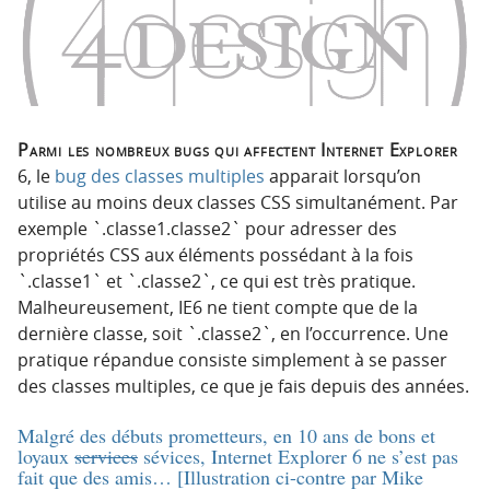
p
t
r
e
i
n
n
u
c
i
Parmi les nombreux bugs qui affectent Internet Explorer
p
6, le
bug des classes multiples
apparait lorsqu’on
a
utilise au moins deux classes CSS simultanément. Par
l
exemple `.classe1.classe2` pour adresser des
e
propriétés CSS aux éléments possédant à la fois
`.classe1` et `.classe2`, ce qui est très pratique.
Malheureusement, IE6 ne tient compte que de la
dernière classe, soit `.classe2`, en l’occurrence. Une
pratique répandue consiste simplement à se passer
des classes multiples, ce que je fais depuis des années.
Malgré des débuts prometteurs, en 10 ans de bons et
loyaux
services
sévices, Internet Explorer 6 ne s’est pas
fait que des amis… [Illustration ci-contre par
Mike