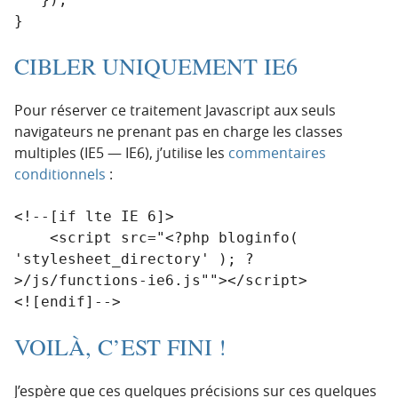
}
CIBLER UNIQUEMENT IE6
Pour réserver ce traitement Javascript aux seuls
navigateurs ne prenant pas en charge les classes
multiples (IE5 — IE6), j’utilise les
commentaires
conditionnels
:
<!--[if lte IE 6]>

    <script src="<?php bloginfo( 
'stylesheet_directory' ); ?
>/js/functions-ie6.js""></script>

<![endif]-->
VOILÀ, C’EST FINI !
J’espère que ces quelques précisions sur ces quelques