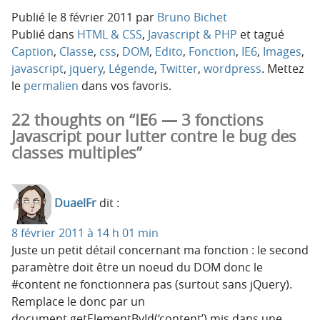
Publié le
8 février 2011
par
Bruno Bichet
Publié dans
HTML & CSS
,
Javascript & PHP
et tagué
Caption
,
Classe
,
css
,
DOM
,
Edito
,
Fonction
,
IE6
,
Images
,
javascript
,
jquery
,
Légende
,
Twitter
,
wordpress
. Mettez
le
permalien
dans vos favoris.
22 thoughts on “IE6 — 3 fonctions
Javascript pour lutter contre le bug des
classes multiples”
DuaelFr
dit :
8 février 2011 à 14 h 01 min
Juste un petit détail concernant ma fonction : le second
paramètre doit être un noeud du DOM donc le
#content ne fonctionnera pas (surtout sans jQuery).
Remplace le donc par un
document.getElementById(‘content’) mis dans une