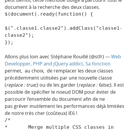
petit bémol, cette méthode oblige à parcourir tout le
document à la recherche des deux classes.
$(document).ready(function() {

$(".classe1.classe2").addClass("classe1-
classe2");

});
Allons plus loin avec Stéphane Rouillé (@stfr) —
Web
Developper, PHP and jQuery addict
.
Sa fonction
permet, au choix, de remplacer les deux classes
précédemment utilisées par une nouvelle classe
(
replace : true;
) ou de les garder (
replace : false;
). Il est
possible de spécifier le noeud DOM pour éviter de
parcourir l’ensemble du document afin de ne
pas gréver inutilement les performances déjà limitées
de notre très cher (coûteux) IE6 !
/*

*	Merge multiple CSS classes in 