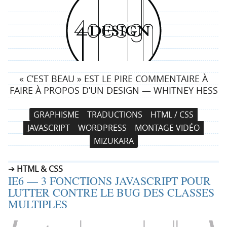
4
d
e
« C’EST BEAU » EST LE PIRE COMMENTAIRE À
s
FAIRE À PROPOS D’UN DESIGN — WHITNEY HESS
i
N
A
GRAPHISME
TRADUCTIONS
HTML / CSS
a
l
g
JAVASCRIPT
WORDPRESS
MONTAGE VIDÉO
v
l
MIZUKARA
i
e
n
g
r
HTML & CSS
a
a
IE6 — 3 FONCTIONS JAVASCRIPT POUR
t
u
LUTTER CONTRE LE BUG DES CLASSES
i
c
MULTIPLES
o
o
n
n