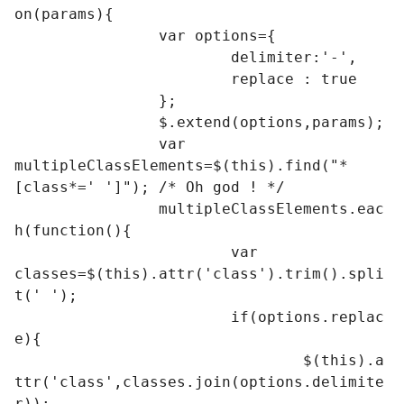
on(params){

		var options={

			delimiter:'-',

			replace : true

		};

		$.extend(options,params);

		var 
multipleClassElements=$(this).find("*
[class*=' ']");	/* Oh god ! */

		multipleClassElements.eac
h(function(){

			var 
classes=$(this).attr('class').trim().spli
t(' ');

			if(options.replac
e){

				$(this).a
ttr('class',classes.join(options.delimite
r));
