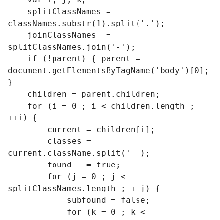
    splitClassNames = 
classNames.substr(1).split('.');

    joinClassNames  = 
splitClassNames.join('-');

    if (!parent) { parent = 
document.getElementsByTagName('body')[0]; 
}

    children = parent.children;

    for (i = 0 ; i < children.length ; 
++i) {

        current = children[i];

        classes = 
current.className.split(' ');

        found   = true;

        for (j = 0 ; j < 
splitClassNames.length ; ++j) {

            subfound = false;

            for (k = 0 ; k < 