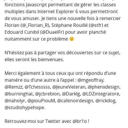
fonctions Javascript permettant de gérer les classes
multiples dans Internet Explorer 6 vous permettront
de vous amuser. Je tiens une nouvelle fois à remercier
Florian (@_Florian_R), Stéphane Rouillé (@stfr) et
Edouard Cunibil (@DuaelFr) pour avoir planché
nuitamment sur ce problème
N’hésitez pas à partager vos découvertes sur ce sujet,
elles seront les bienvenues.
Merci également à tous ceux qui ont répondu d’une
manière ou d’une autre à l’appel : @mgeoffray,
@Remzz, @Tchesssss, @JeuneVeteran, @phenxdesign,
@burninghat, @jcbrebion, @Darklg, @LDZintegratore,
@naholyr, @piouPiouM, @cafenoirdesign, @rickdog,
@studiohypehope.
Retrouvez-moi sur Twitter avec @br1o !