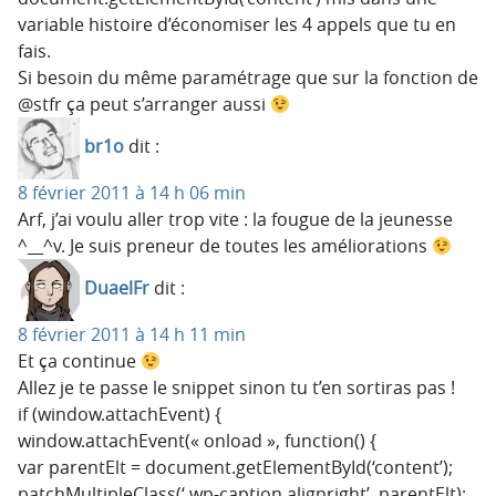
variable histoire d’économiser les 4 appels que tu en
fais.
Si besoin du même paramétrage que sur la fonction de
@stfr ça peut s’arranger aussi
br1o
dit :
8 février 2011 à 14 h 06 min
Arf, j’ai voulu aller trop vite : la fougue de la jeunesse
^__^v. Je suis preneur de toutes les améliorations
DuaelFr
dit :
8 février 2011 à 14 h 11 min
Et ça continue
Allez je te passe le snippet sinon tu t’en sortiras pas !
if (window.attachEvent) {
window.attachEvent(« onload », function() {
var parentElt = document.getElementById(‘content’);
patchMultipleClass(‘.wp-caption.alignright’, parentElt);