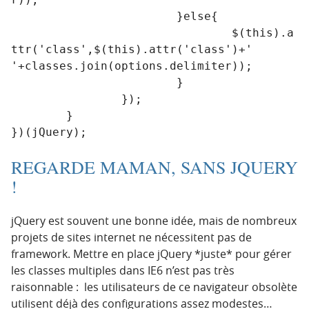
			}else{

				$(this).a
ttr('class',$(this).attr('class')+' 
'+classes.join(options.delimiter));

			}

		});

	}

})(jQuery);
REGARDE MAMAN, SANS JQUERY
!
jQuery est souvent une bonne idée, mais de nombreux
projets de sites internet ne nécessitent pas de
framework. Mettre en place jQuery *juste* pour gérer
les classes multiples dans IE6 n’est pas très
raisonnable : les utilisateurs de ce navigateur obsolète
utilisent déjà des configurations assez modestes…