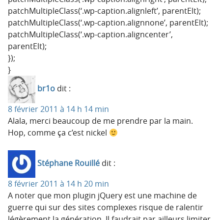
patchMultipleClass(‘.wp-caption.alignleft’, parentElt);
patchMultipleClass(‘.wp-caption.alignnone’, parentElt);
patchMultipleClass(‘.wp-caption.aligncenter’,
parentElt);
});
}
br1o
dit :
8 février 2011 à 14 h 14 min
Alala, merci beaucoup de me prendre par la main.
Hop, comme ça c’est nickel
Stéphane Rouillé
dit :
8 février 2011 à 14 h 20 min
A noter que mon plugin jQuery est une machine de
guerre qui sur des sites complexes risque de ralentir
légèrement la génération. Il faudrait par ailleurs limiter