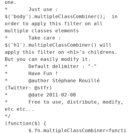
one.

*	Just use : 
$('body').multipleClassCombiner();  in 
order to apply this filter on all 
multiple classes elements

*	Take care : 
$('h1').multipleClassCombiner() will 
apply this filter on <h1>'s childrens. 
But you can easily modify it.

*	Default delimiter : "-"

*	Have Fun !

*	@author Stéphane Rouillé 
(Twitter: @stfr)

*	@date 2011-02-08

*	Free to use, distribute, modify, 
etc etc...

*/

(function($) {

	$.fn.multipleClassCombiner=functi