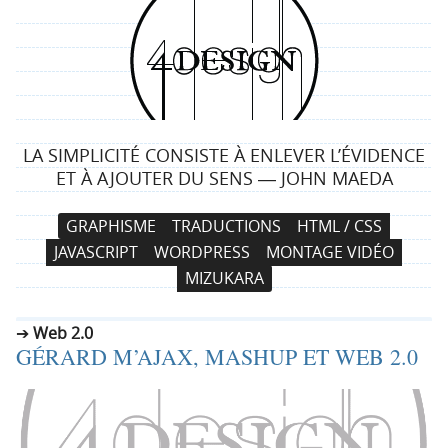
4
d
e
LA SIMPLICITÉ CONSISTE À ENLEVER L’ÉVIDENCE
s
ET À AJOUTER DU SENS ― JOHN MAEDA
i
N
A
GRAPHISME
TRADUCTIONS
HTML / CSS
a
l
g
JAVASCRIPT
WORDPRESS
MONTAGE VIDÉO
v
l
MIZUKARA
i
e
n
g
r
Web 2.0
a
a
GÉRARD M’AJAX, MASHUP ET WEB 2.0
t
u
i
c
o
o
n
n