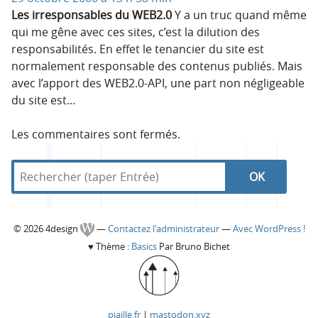
Les irresponsables du WEB2.0
Y a un truc quand même
qui me gêne avec ces sites, c’est la dilution des
responsabilités. En effet le tenancier du site est
normalement responsable des contenus publiés. Mais
avec l’apport des WEB2.0-API, une part non négligeable
du site est…
Les commentaires sont fermés.
R
d
R
e
a
c
n
e
h
s
C
© 2026 4design
—
Contactez l'administrateur
—
Avec WordPress !
e
4
c
♥
Thème :
Basics
Par Bruno Bichet
r
d
o
c
e
h
h
s
l
e
e
i
piaille.fr
|
mastodon.xyz