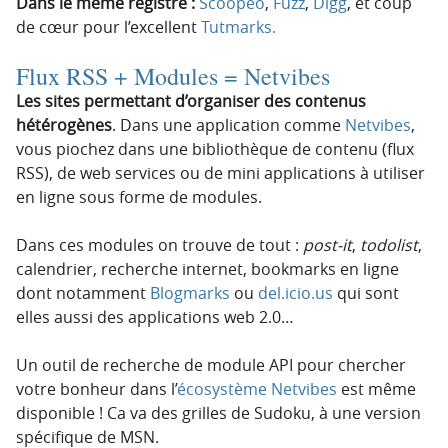
Dans le même registre :
Scoopeo
,
Fuzz
,
Digg
, et coup
de cœur pour l’excellent
Tutmarks.
Flux RSS + Modules =
Netvibes
Les sites permettant d’organiser des contenus
hétérogènes
. Dans une application comme
Netvibes
,
vous piochez dans une bibliothèque de contenu (flux
RSS), de web services ou de mini applications à utiliser
en ligne sous forme de modules.
Dans ces modules on trouve de tout :
post-it
,
todolist
,
calendrier, recherche internet, bookmarks en ligne
dont notamment
Blogmarks
ou
del.icio.us
qui sont
elles aussi des applications web 2.0…
Un outil de recherche de module API pour chercher
votre bonheur dans l’
écosystème Netvibes
est même
disponible ! Ca va des grilles de Sudoku, à une version
spécifique de MSN.