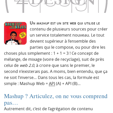
p
t
r
e
i
n
n
u
Un
mashup
est un site web qui utilise le
c
contenu de plusieurs sources pour créer
i
un service totalement nouveau. Le tout
p
devient supérieur à l’ensemble des
a
parties qui le compose, ou pour dire les
l
choses plus simplement : 1 + 1 = 3 ! Ce concept de
e
mélange, de mixage (voire de recyclage), suit de près
celui de
web 2.0
, à croire que sans le premier, le
second n’existerais pas. A moins, bien entendu, que ça
ne soit l’inverse… Dans tous les cas, la formule est
simple : Mashup Web =
API
(A) + API (B)…
Mashup ? Articulez, on ne vous comprend
pas…
Autrement dit, c’est de l’agrégation de contenu