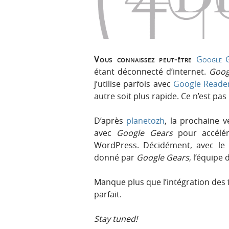
p
t
r
e
i
n
n
u
c
Vous connaissez peut-être
Google G
i
étant déconnecté d’internet.
Goog
p
j’utilise parfois avec
Google Reade
a
autre soit plus rapide. Ce n’est pas
l
e
D’après
planetozh
, la prochaine 
avec
Google Gears
pour accélér
WordPress. Décidément, avec le
donné par
Google Gears
, l’équipe
Manque plus que l’intégration des
parfait.
Stay tuned!