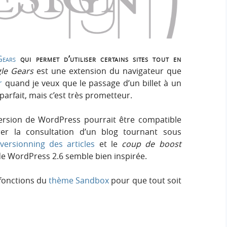
h
h
s
e
e
i
r
g
r
:
n
ears
qui permet d’utiliser certains sites tout en
c
le Gears
est une extension du navigateur que
r
quand je veux que le passage d’un billet à un
h
 parfait, mais c’est très prometteur.
e
version de WordPress pourrait être compatible
er la consultation d’un blog tournant sous
r
versionning des articles
et le
coup de boost
 de WordPress 2.6 semble bien inspirée.
 fonctions du
thème Sandbox
pour que tout soit