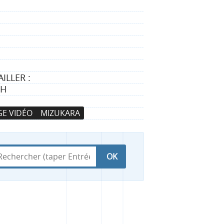
ILLER :
TH
E VIDÉO
MIZUKARA