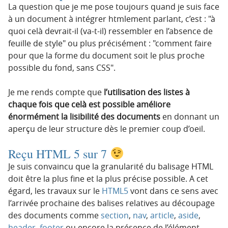
La question que je me pose toujours quand je suis face
à un document à intégrer htmlement parlant, c’est :
à
quoi celà devrait-il (va-t-il) ressembler en l’absence de
feuille de style
ou plus précisément :
comment faire
pour que la forme du document soit le plus proche
possible du fond, sans CSS
.
Je me rends compte que
l’utilisation des listes à
chaque fois que celà est possible améliore
énormément la lisibilité des documents
en donnant un
aperçu de leur structure dès le premier coup d’oeil.
Reçu HTML 5 sur 7
Je suis convaincu que la granularité du balisage HTML
doit être la plus fine et la plus précise possible. A cet
égard, les travaux sur le
HTML5
vont dans ce sens avec
l’arrivée prochaine des balises relatives au découpage
des documents comme
section
,
nav
,
article
,
aside
,
header
,
footer
ou encore la présence de l’élément