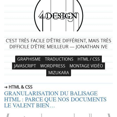
4
d
e
C’EST TRÈS FACILE D’ÊTRE DIFFÉRENT, MAIS TRÈS
s
DIFFICILE D’ÊTRE MEILLEUR — JONATHAN IVE
i
N
A
GRAPHISME
TRADUCTIONS
HTML / CSS
a
l
g
JAVASCRIPT
WORDPRESS
MONTAGE VIDÉO
v
l
MIZUKARA
i
e
n
g
r
HTML & CSS
a
a
GRANULARISATION DU BALISAGE
t
u
HTML : PARCE QUE NOS DOCUMENTS
i
c
LE VALENT BIEN…
o
o
n
n