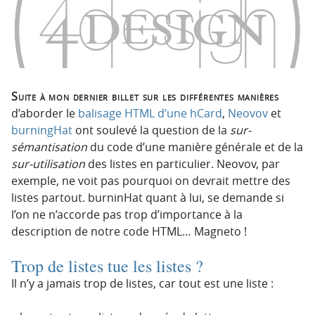
p
t
r
e
i
n
n
u
c
i
Suite à mon dernier billet sur les différentes manières
p
d’aborder le
balisage HTML d’une hCard
,
Neovov
et
a
burningHat
ont soulevé la question de la
sur-
l
sémantisation
du code d’une manière générale et de la
e
sur-utilisation
des listes en particulier. Neovov, par
exemple, ne voit pas pourquoi on devrait mettre des
listes partout. burninHat quant à lui, se demande si
l’on ne n’accorde pas trop d’importance à la
description de notre code HTML… Magneto !
Trop de listes tue les listes ?
Il n’y a jamais trop de listes, car tout est une liste :