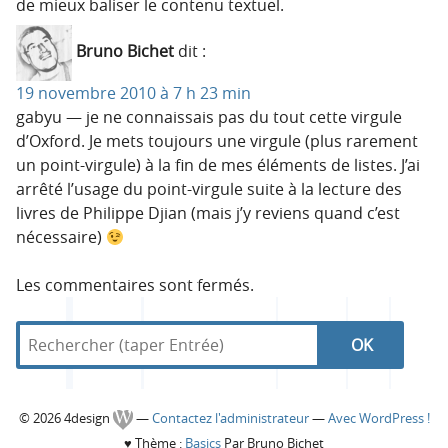
de mieux baliser le contenu textuel.
Bruno Bichet
dit :
19 novembre 2010 à 7 h 23 min
gabyu — je ne connaissais pas du tout cette virgule
d’Oxford. Je mets toujours une virgule (plus rarement
un point-virgule) à la fin de mes éléments de listes. J’ai
arrêté l’usage du point-virgule suite à la lecture des
livres de Philippe Djian (mais j’y reviens quand c’est
nécessaire)
Les commentaires sont fermés.
R
d
R
e
a
c
n
e
h
s
C
© 2026 4design
—
Contactez l'administrateur
—
Avec WordPress !
e
4
c
♥
Thème :
Basics
Par Bruno Bichet