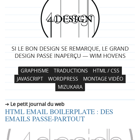
4
d
e
SI LE BON DESIGN SE REMARQUE, LE GRAND
s
DESIGN PASSE INAPERÇU — WIM HOVENS
i
N
A
GRAPHISME
TRADUCTIONS
HTML / CSS
a
l
g
JAVASCRIPT
WORDPRESS
MONTAGE VIDÉO
v
l
MIZUKARA
i
e
n
g
r
Le petit journal du web
a
a
HTML EMAIL BOILERPLATE : DES
t
u
EMAILS PASSE-PARTOUT
i
c
o
o
n
n