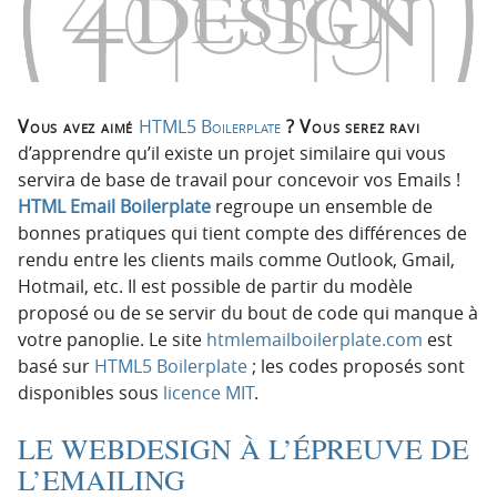
p
t
r
e
i
n
n
u
c
Vous avez aimé
HTML5 Boilerplate
? Vous serez ravi
i
d’apprendre qu’il existe un projet similaire qui vous
p
servira de base de travail pour concevoir vos Emails !
a
HTML Email Boilerplate
regroupe un ensemble de
l
bonnes pratiques qui tient compte des différences de
e
rendu entre les clients mails comme Outlook, Gmail,
Hotmail, etc.
Il est possible de partir du modèle
proposé ou de se servir du bout de code qui manque à
votre panoplie. Le site
htmlemailboilerplate.com
est
basé sur
HTML5 Boilerplate
; les codes proposés sont
disponibles sous
licence MIT
.
LE WEBDESIGN À L’ÉPREUVE DE
L’EMAILING