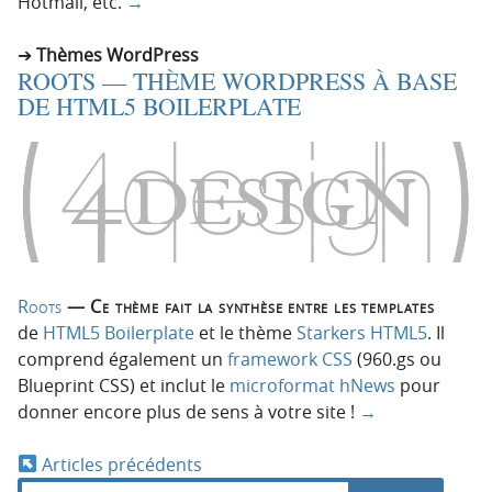
Hotmail, etc.
→
Thèmes WordPress
ROOTS — THÈME WORDPRESS À BASE
DE HTML5 BOILERPLATE
Roots
— Ce thème fait la synthèse entre les templates
de
HTML5 Boilerplate
et le thème
Starkers HTML5
. Il
comprend également un
framework CSS
(960.gs ou
Blueprint CSS) et inclut le
microformat hNews
pour
donner encore plus de sens à votre site !
→
Articles précédents
N
R
d