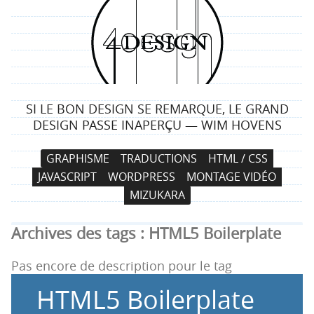
4
d
e
SI LE BON DESIGN SE REMARQUE, LE GRAND
s
DESIGN PASSE INAPERÇU — WIM HOVENS
i
N
A
GRAPHISME
TRADUCTIONS
HTML / CSS
a
l
g
JAVASCRIPT
WORDPRESS
MONTAGE VIDÉO
v
l
MIZUKARA
i
e
n
g
r
Archives des tags :
HTML5 Boilerplate
a
a
t
u
Pas encore de description pour le tag
i
c
HTML5 Boilerplate
o
o
n
n