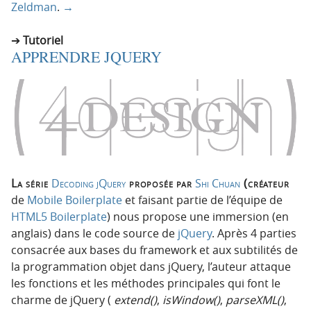
Zeldman
.
→
Tutoriel
APPRENDRE JQUERY
La série
Decoding jQuery
proposée par
Shi Chuan
(créateur
de
Mobile Boilerplate
et faisant partie de l’équipe de
HTML5 Boilerplate
) nous propose une immersion (en
anglais) dans le code source de
jQuery
. Après 4 parties
consacrée aux bases du framework et aux subtilités de
la programmation objet dans jQuery, l’auteur attaque
les fonctions et les méthodes principales qui font le
charme de jQuery (
extend()
,
isWindow()
,
parseXML()
,