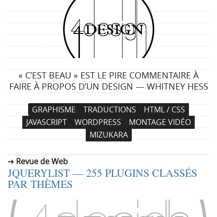
4
d
e
« C’EST BEAU » EST LE PIRE COMMENTAIRE À
s
FAIRE À PROPOS D’UN DESIGN — WHITNEY HESS
i
N
A
GRAPHISME
TRADUCTIONS
HTML / CSS
a
l
g
JAVASCRIPT
WORDPRESS
MONTAGE VIDÉO
v
l
MIZUKARA
i
e
n
g
r
Revue de Web
a
a
JQUERYLIST — 255 PLUGINS CLASSÉS
t
u
PAR THÈMES
i
c
o
o
n
n