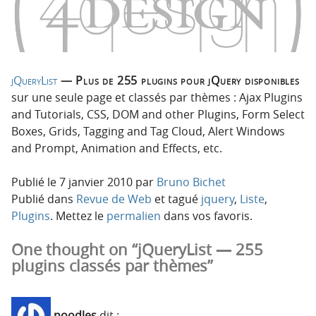
p
t
r
e
i
n
n
u
c
jQueryList
— Plus de 255 plugins pour jQuery disponibles
i
sur une seule page et classés par thèmes : Ajax Plugins
p
and Tutorials, CSS, DOM and other Plugins, Form Select
a
Boxes, Grids, Tagging and Tag Cloud, Alert Windows
l
and Prompt, Animation and Effects, etc.
e
Publié le
7 janvier 2010
par
Bruno Bichet
Publié dans
Revue de Web
et tagué
jquery
,
Liste
,
Plugins
. Mettez le
permalien
dans vos favoris.
One thought on “jQueryList — 255
plugins classés par thèmes”
noodles
dit :