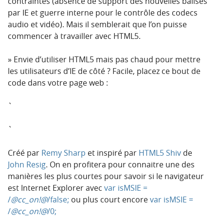
contraintes (absence de support des nouvelles balises
par IE et guerre interne pour le contrôle des codecs
audio et vidéo). Mais il semblerait que l’on puisse
commencer à travailler avec HTML5.
Envie d’utiliser HTML5 mais pas chaud pour mettre
les utilisateurs d’IE de côté ? Facile, placez ce bout de
code dans votre page web :
`
`
Créé par
Remy Sharp
et inspiré par
HTML5 Shiv
de
John Resig
. On en profitera pour connaitre une des
manières les plus courtes pour savoir si le navigateur
est Internet Explorer avec
var isMSIE =
/
@cc_on!@
/false;
ou plus court encore
var isMSIE =
/
@cc_on!@
/0;