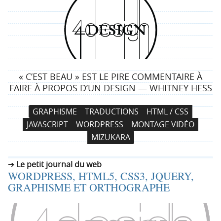
4
d
e
« C’EST BEAU » EST LE PIRE COMMENTAIRE À
s
FAIRE À PROPOS D’UN DESIGN — WHITNEY HESS
i
N
A
GRAPHISME
TRADUCTIONS
HTML / CSS
a
l
g
JAVASCRIPT
WORDPRESS
MONTAGE VIDÉO
v
l
MIZUKARA
i
e
n
g
r
Le petit journal du web
a
a
WORDPRESS, HTML5, CSS3, JQUERY,
t
u
GRAPHISME ET ORTHOGRAPHE
i
c
o
o
n
n