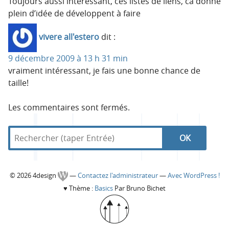
Toujours aussi intéressant, ces listes de liens, ca donne
plein d’idée de développent à faire
vivere all'estero
dit :
9 décembre 2009 à 13 h 31 min
vraiment intéressant, je fais une bonne chance de
taille!
Les commentaires sont fermés.
R
d
R
e
a
c
n
e
h
s
C
© 2026 4design
—
Contactez l'administrateur
—
Avec WordPress !
e
4
c
♥
Thème :
Basics
Par Bruno Bichet
r
d
o
c
e
h
h
s