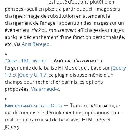
est doté d’options plutôt bien
pensées : seuil en pixels à partir duquel l’image sera
chargée ; image de substitution en attendant le
chargement de l’image ; apparition des images sur un
événement
click
ou
mouseover
; affichage des images
après le déclenchement d’une fonction personnalisée,
etc. Via
Anis Berejeb
.
jQuery UI Multiselect
— Améliore l’apparence et
l’ergonomie de la balise HTML
basé sur
jQuery
select
1.3
et
jQuery UI 1.7
, ce plugin dispose même d’un
champs pour rechercher parmis les options
proposées.
Via arnaud-k
.
Faire un carrousel avec jQuery
— Tutoriel très didactique
qui décompose le déroulement des opérations pour
réaliser un carrousel de base avec HTML, CSS et
jQuery.