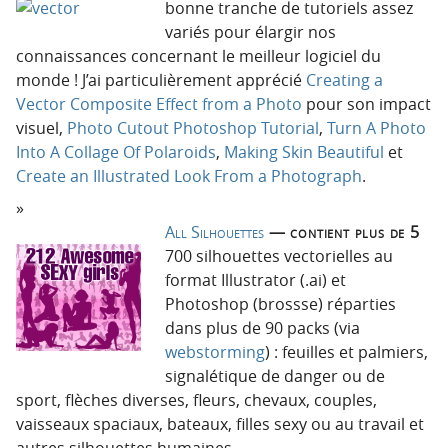
bonne tranche de tutoriels assez
variés pour élargir nos
connaissances concernant le meilleur logiciel du
monde ! J’ai particulièrement apprécié
Creating a
Vector Composite Effect from a Photo
pour son impact
visuel,
Photo Cutout Photoshop Tutorial
,
Turn A Photo
Into A Collage Of Polaroids
,
Making Skin Beautiful
et
Create an Illustrated Look From a Photograph
.
All Silhouettes
— contient plus de 5
700 silhouettes vectorielles au
format Illustrator (.ai) et
Photoshop (brossse) réparties
dans plus de 90 packs (via
webstorming
) : feuilles et palmiers,
signalétique de danger ou de
sport, flèches diverses, fleurs, chevaux, couples,
vaisseaux spaciaux, bateaux, filles sexy ou au travail et
autres silhouettes humaines.