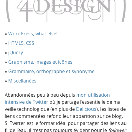
p
t
r
e
i
n
n
u
c
WordPress, what else!
i
HTML5, CSS
p
jQuery
a
l
Graphisme, images et icônes
e
Grammaire, orthographe et synonyme
Miscellanées
Abandonnées peu à peu depuis
mon utilisation
intensive de Twitter
où je partage l’essentielle de ma
veille technologique (en plus de
Delicious
), les listes de
liens commentées refond leur apparition sur ce blog.
Si Twitter est le format idéal pour partager des liens au
fil de l’eau, il n’est pas toujours évident pour le
follower