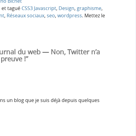
no Bichet
b
et tagué
CSS3 Javascript
,
Design
,
graphisme
,
nt
,
Réseaux sociaux
,
seo
,
wordpress
. Mettez le
ournal du web — Non, Twitter n’a
 preuve !”
dans un blog que je suis déjà depuis quelques