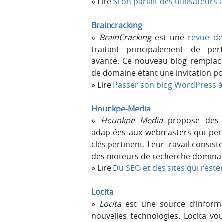
Lire
Si on parlait des utilisateurs
Braincracking
BrainCracking
est une
revue de
traitant principalement de pe
avancé. Ce nouveau blog rempla
de domaine étant une invitation po
Lire
Passer son blog WordPress à
Hounkpe-Media
Hounkpe Media
propose des s
adaptées aux webmasters qui perm
clés pertinent. Leur travail consist
des moteurs de recherche dominant
Lire
Du SEO et des sites qui rest
Locita
Locita
est une source d’informa
nouvelles technologies. Locita vo