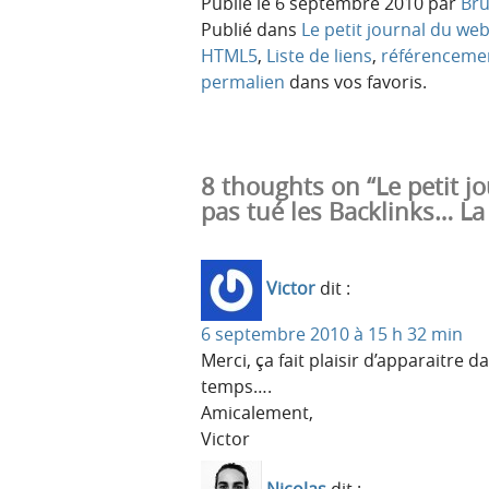
Publié le
6 septembre 2010
par
Bru
Publié dans
Le petit journal du we
HTML5
,
Liste de liens
,
référenceme
permalien
dans vos favoris.
8 thoughts on “Le petit j
pas tué les Backlinks… La
Victor
dit :
6 septembre 2010 à 15 h 32 min
Merci, ça fait plaisir d’apparaitre 
temps….
Amicalement,
Victor