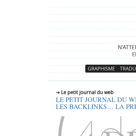
N’ATTE
E
N
A
GRAPHISME
TRADU
a
l
v
l
i
e
Le petit journal du web
g
r
LE PETIT JOURNAL DU W
a
a
LES BACKLINKS… LA PR
t
u
i
c
o
o
n
n