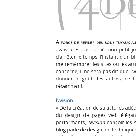
p
t
r
e
i
n
n
u
c
i
A force de refiler des bons tuyaux 
p
avais presque oublié mon petit j
a
d’arrêter le temps, l’instant d’un bi
l
me remémorer les sites ou les arti
e
concerne, il ne sera pas dit que T
donner le goût des autres, ce bi
récemment.
Nvision
De la création de structures adéq
du design de pages web élégan
performants,
Nvision
conçoit les
blog parle de design, de technique