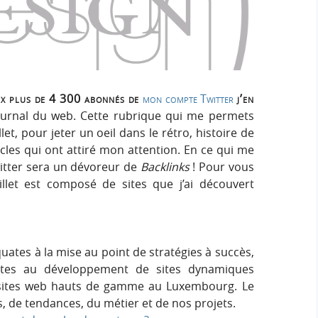
h
h
s
e
e
i
r
g
r
:
n
c
aux plus de 4 300 abonnés de
mon compte Twitter
j’en
ournal du web. Cette rubrique qui me permets
h
llet, pour jeter un oeil dans le rétro, histoire de
cles qui ont attiré mon attention. En ce qui me
e
witter sera un dévoreur de
Backlinks
! Pour vous
llet est composé de sites que j’ai découvert
r
uates à la mise au point de stratégies à succès,
tes au développement de sites dynamiques
 sites web hauts de gamme au Luxembourg. Le
s, de tendances, du métier et de nos projets.