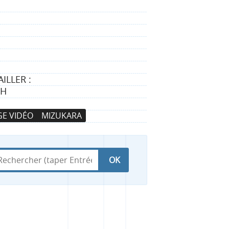
ILLER :
TH
E VIDÉO
MIZUKARA