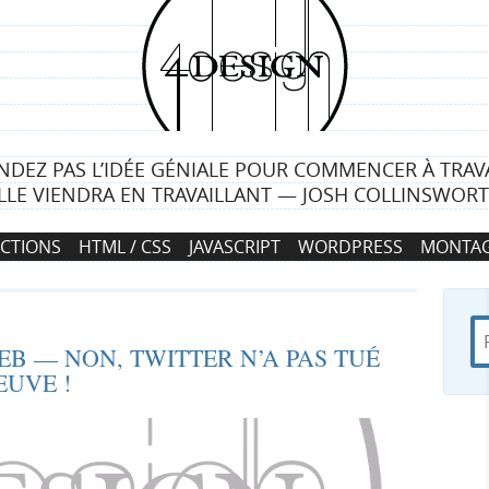
4
d
e
NDEZ PAS L’IDÉE GÉNIALE POUR COMMENCER À TRAVA
s
LLE VIENDRA EN TRAVAILLANT — JOSH COLLINSWOR
i
CTIONS
HTML / CSS
JAVASCRIPT
WORDPRESS
MONTAG
g
n
R
d
R
EB — NON, TWITTER N’A PAS TUÉ
e
a
EUVE !
c
n
e
h
s
e
4
c
r
d
c
e