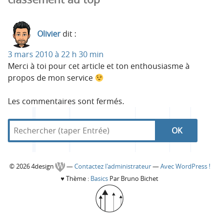
Olivier
dit :
3 mars 2010 à 22 h 30 min
Merci à toi pour cet article et ton enthousiasme à
propos de mon service
Les commentaires sont fermés.
R
d
R
e
a
c
n
e
h
s
C
© 2026 4design
—
Contactez l'administrateur
—
Avec WordPress !
e
4
c
♥
Thème :
Basics
Par Bruno Bichet
r
d
o
c
e
h
h
s
l
e
i