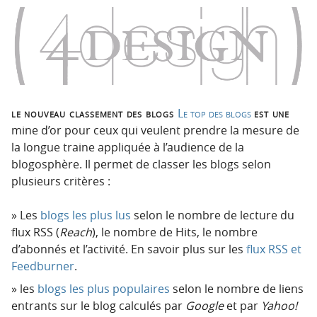
o
o
n
n
p
t
r
e
i
n
n
u
c
le nouveau classement des blogs
Le top des blogs
est une
i
mine d’or pour ceux qui veulent prendre la mesure de
p
la longue traine appliquée à l’audience de la
a
blogosphère. Il permet de classer les blogs selon
l
plusieurs critères :
e
Les
blogs les plus lus
selon le nombre de lecture du
flux RSS (
Reach
), le nombre de Hits, le nombre
d’abonnés et l’activité. En savoir plus sur les
flux RSS et
Feedburner
.
les
blogs les plus populaires
selon le nombre de liens
entrants sur le blog calculés par
Google
et par
Yahoo!