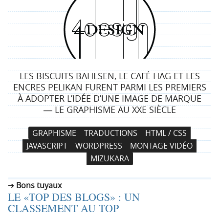
4
d
e
LES BISCUITS BAHLSEN, LE CAFÉ HAG ET LES
s
ENCRES PELIKAN FURENT PARMI LES PREMIERS
À ADOPTER L’IDÉE D’UNE IMAGE DE MARQUE
i
― LE GRAPHISME AU XXE SIÈCLE
g
N
A
GRAPHISME
TRADUCTIONS
HTML / CSS
a
l
n
JAVASCRIPT
WORDPRESS
MONTAGE VIDÉO
v
l
MIZUKARA
i
e
g
r
Bons tuyaux
a
a
LE «TOP DES BLOGS» : UN
t
u
CLASSEMENT AU TOP
i
c