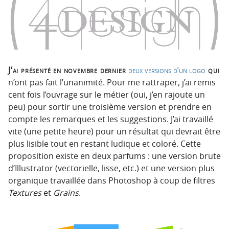
n
n
p
t
r
e
i
n
n
u
c
J’ai présenté en novembre dernier
deux versions d’un logo
qui
i
n’ont pas fait l’unanimité. Pour me rattraper, j’ai remis
p
cent fois l’ouvrage sur le métier (oui, j’en rajoute un
a
peu) pour sortir une troisième version et prendre en
l
compte les remarques et les suggestions. J’ai travaillé
e
vite (une petite heure) pour un résultat qui devrait être
plus lisible tout en restant ludique et coloré. Cette
proposition existe en deux parfums : une version brute
d’Illustrator (vectorielle, lisse, etc.) et une version plus
organique travaillée dans Photoshop à coup de filtres
Textures
et
Grains
.