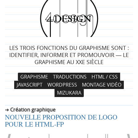
4
d
e
LES TROIS FONCTIONS DU GRAPHISME SONT :
s
IDENTIFIER, INFORMER ET PROMOUVOIR ― LE
GRAPHISME AU XXE SIÈCLE
i
N
A
GRAPHISME
TRADUCTIONS
HTML / CSS
g
a
l
JAVASCRIPT
WORDPRESS
MONTAGE VIDÉO
v
l
n
MIZUKARA
i
e
g
r
Création graphique
a
a
NOUVELLE PROPOSITION DE LOGO
t
u
POUR LE HTML-FP
i
c
o
o