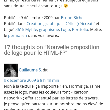
sans doute le seul à voir tout ça
Publié le
9 décembre 2009
par
Bruno Bichet
Publié dans
Création graphique
,
Délire (ré)créatif
et
tagué
3615 MyLife
,
graphisme
,
Logo
,
Portfolio
. Mettez
le
permalien
dans vos favoris.
17 thoughts on “Nouvelle proposition
de logo pour le HTML-FP”
Guillaume S.
dit :
9 décembre 2009 à 8 h 49 min
Non à la texture, ça n’apporte rien. Hormis ça, j’aime
assez le logo, mais les couleurs font « cartoon
network » ; effet accentué par les lettres de travers.
Je pense qu’en partant sur un nombre moins élevé de
couleurs, ça peut donner un truc pas mal.