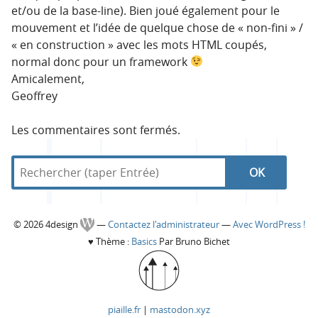
et/ou de la base-line). Bien joué également pour le
mouvement et l’idée de quelque chose de « non-fini » /
« en construction » avec les mots HTML coupés,
normal donc pour un framework
Amicalement,
Geoffrey
Les commentaires sont fermés.
R
d
R
e
a
c
n
e
h
s
C
© 2026 4design
—
Contactez l'administrateur
—
Avec WordPress !
e
4
c
♥
Thème :
Basics
Par Bruno Bichet
r
d
o
c
e
h
h
s
l
e
e
i
piaille.fr
|
mastodon.xyz
r
g