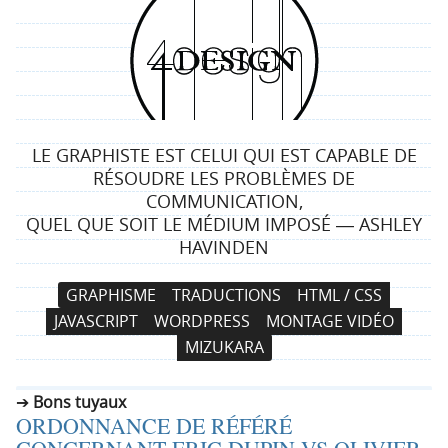
4
d
e
LE GRAPHISTE EST CELUI QUI EST CAPABLE DE
s
RÉSOUDRE LES PROBLÈMES DE
COMMUNICATION,
i
QUEL QUE SOIT LE MÉDIUM IMPOSÉ ― ASHLEY
HAVINDEN
g
N
A
GRAPHISME
TRADUCTIONS
HTML / CSS
n
a
l
JAVASCRIPT
WORDPRESS
MONTAGE VIDÉO
v
l
MIZUKARA
i
e
g
r
Bons tuyaux
a
a
ORDONNANCE DE RÉFÉRÉ
t
u