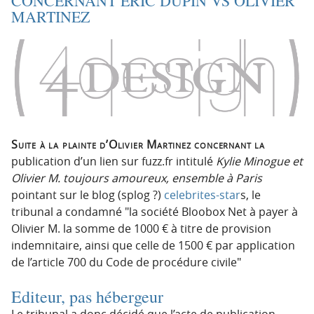
CONCERNANT ERIC DUPIN VS OLIVIER
i
c
MARTINEZ
o
o
n
n
p
t
r
e
i
n
n
u
c
i
Suite à la plainte d’Olivier Martinez concernant la
p
publication d’un lien sur fuzz.fr intitulé
Kylie Minogue et
a
Olivier M. toujours amoureux, ensemble à Paris
l
pointant sur le blog (splog ?)
celebrites-star
s, le
e
tribunal a condamné
la société Bloobox Net à payer à
Olivier M. la somme de 1000 € à titre de provision
indemnitaire, ainsi que celle de 1500 € par application
de l’article 700 du Code de procédure civile
Editeur, pas hébergeur
Le tribunal a donc décidé que l’acte de publication