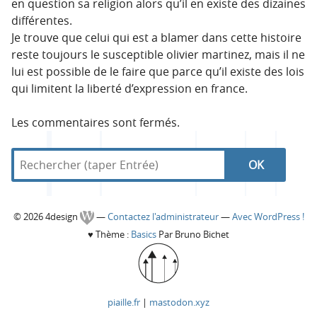
en question sa religion alors qu’il en existe des dizaines
différentes.
Je trouve que celui qui est a blamer dans cette histoire
reste toujours le susceptible olivier martinez, mais il ne
lui est possible de le faire que parce qu’il existe des lois
qui limitent la liberté d’expression en france.
Les commentaires sont fermés.
R
d
R
e
a
c
n
e
h
s
C
© 2026 4design
—
Contactez l'administrateur
—
Avec WordPress !
e
4
c
♥
Thème :
Basics
Par Bruno Bichet
r
d
o
c
e
h
h
s
l
e
e
i
piaille.fr
|
mastodon.xyz
r
g