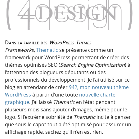
p
t
r
e
i
n
n
u
c
i
Dans la famille des
WordPress Themes
p
Frameworks
,
Thematic
se présente comme un
a
framework pour WordPress permettant de créer des
l
thèmes optimisés SEO (
Search Engine Optimization
) à
e
l’attention des blogueurs débutants ou des
professionnels du développement. Je l’ai utilisé sur ce
blog en attendant de créer
942, mon nouveau thème
WordPress
à partir d’une toute
nouvelle charte
graphique
. J’ai laissé
Thematic
en l’état pendant
plusieurs mois sans ajouter d’images, même pour le
logo. Si l’extrême sobriété de
Thematic
incite à penser
que sous le capot tout a été optimisé pour assurer un
affichage rapide, sachez qu’il n’en est rien.