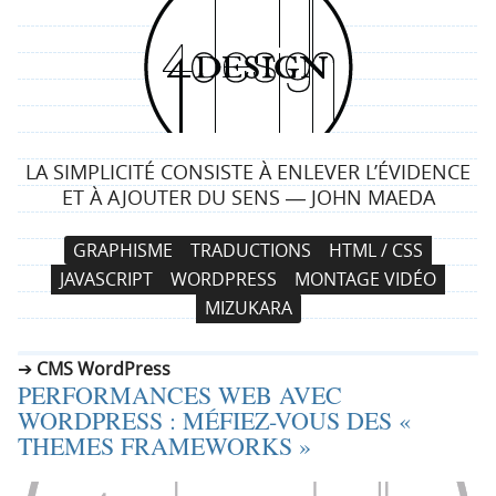
4
d
e
LA SIMPLICITÉ CONSISTE À ENLEVER L’ÉVIDENCE
s
ET À AJOUTER DU SENS ― JOHN MAEDA
i
N
A
GRAPHISME
TRADUCTIONS
HTML / CSS
a
l
g
JAVASCRIPT
WORDPRESS
MONTAGE VIDÉO
v
l
MIZUKARA
i
e
n
g
r
CMS WordPress
a
a
PERFORMANCES WEB AVEC
t
u
WORDPRESS : MÉFIEZ-VOUS DES «
i
c
THEMES FRAMEWORKS »
o
o
n
n