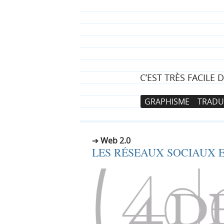
C’EST TRÈS FACILE 
N
A
GRAPHISME
TRADU
a
l
v
l
i
e
Web 2.0
g
r
LES RÉSEAUX SOCIAUX ET
a
a
t
u
i
c
o
o
n
n
p
t