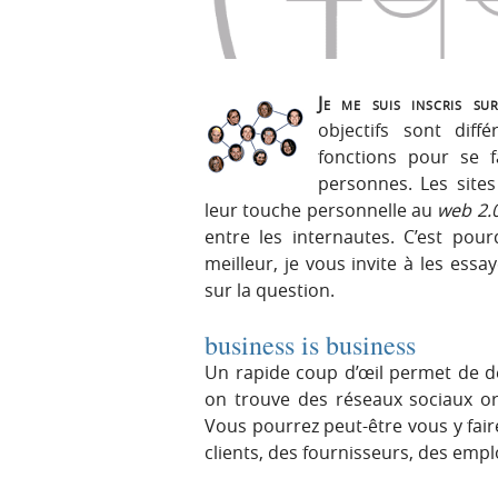
r
e
i
n
n
u
c
Je me suis inscris su
i
objectifs sont dif
p
fonctions pour se f
a
personnes. Les sites
l
leur touche personnelle au
web 2.
e
entre les internautes. C’est pour
meilleur, je vous invite à les ess
sur la question.
business is business
Un rapide coup d’œil permet de d
on trouve des réseaux sociaux o
Vous pourrez peut-être vous y faire
clients, des fournisseurs, des emp