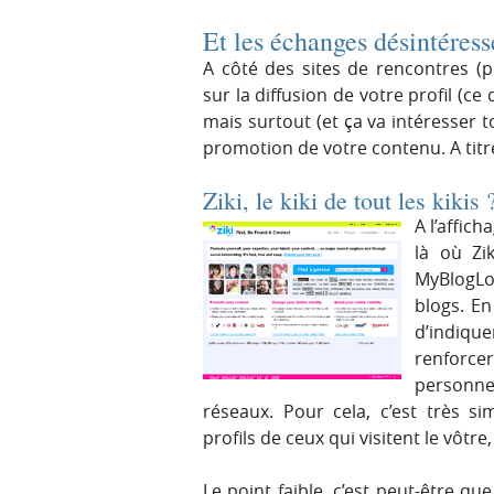
Et les échanges désintéress
A côté des sites de rencontres (p
sur la diffusion de votre profil (c
mais surtout (et ça va intéresser t
promotion de votre contenu. A titr
Ziki, le kiki de tout les kikis 
A l’affich
là où Zi
MyBlogLog
blogs. En
d’indiqu
renforc
personne
réseaux. Pour cela, c’est très s
profils de ceux qui visitent le vôtre,
Le point faible, c’est peut-être qu