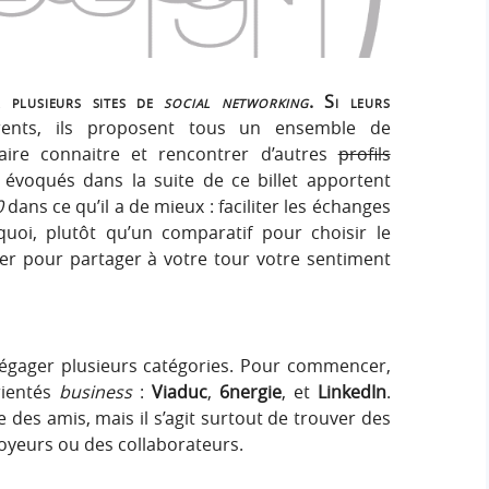
e
e
i
r
g
r
:
n
r plusieurs sites de
social networking
. Si leurs
c
férents, ils proposent tous un ensemble de
aire connaitre et rencontrer d’autres
profils
h
 évoqués dans la suite de ce billet apportent
0
dans ce qu’il a de mieux : faciliter les échanges
e
quoi, plutôt qu’un comparatif pour choisir le
ayer pour partager à votre tour votre sentiment
r
égager plusieurs catégories. Pour commencer,
rientés
business
:
Viaduc
,
6nergie
, et
LinkedIn
.
 des amis, mais il s’agit surtout de trouver des
loyeurs ou des collaborateurs.