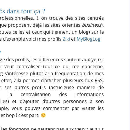
és dans tout ça ?
rofessionnelles…), on trouve des sites centrés
e que proposent déjà les sites orientés
business
),
outes celles et ceux qui tiennent un blog) sur la
e d’exemple voici mes profils
Ziki
et
MyBlogLog
.
?
age des profils, les différences sautent aux yeux :
ki veut centraliser tout ce qui me concerne,
 s’intéresse plutôt à la fréquentation de mes
 effet, Ziki permet d’afficher plusieurs flux RSS,
er ses autres profils (astucieuse manière de
er la centralisation des informations
lles) et d’ajouter d’autres personnes à son
imple, vous pouvez commencer par visiter les
 et hop ! c’est parti
e les fonctions ne sautent pas aux yeux : je suis