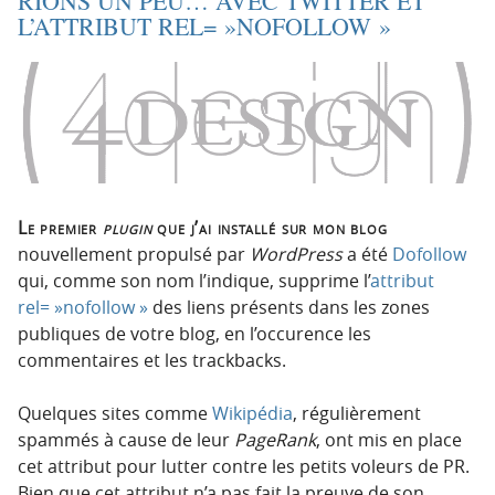
RIONS UN PEU… AVEC TWITTER ET
t
u
L’ATTRIBUT REL= »NOFOLLOW »
i
c
o
o
n
n
p
t
r
e
i
n
n
u
c
Le premier
plugin
que j’ai installé sur mon blog
i
nouvellement propulsé par
WordPress
a été
Dofollow
p
qui, comme son nom l’indique, supprime l’
attribut
a
rel= »nofollow »
des liens présents dans les zones
l
publiques de votre blog, en l’occurence les
e
commentaires et les trackbacks.
Quelques sites comme
Wikipédia
, régulièrement
spammés à cause de leur
PageRank
, ont mis en place
cet attribut pour lutter contre les petits voleurs de PR.
Bien que cet attribut n’a pas fait la preuve de son