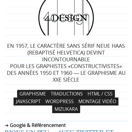
4
d
e
EN 1957, LE CARACTÈRE SANS SÉRIF NEUE HAAS
s
(REBAPTISÉ HELVETICA) DEVINT
INCONTOURNABLE
i
POUR LES GRAPHISTES «CONSTRUCTIVISTES»
DES ANNÉES 1950 ET 1960 ― LE GRAPHISME AU
g
XXE SIÈCLE
n
N
A
GRAPHISME
TRADUCTIONS
HTML / CSS
a
l
JAVASCRIPT
WORDPRESS
MONTAGE VIDÉO
v
l
MIZUKARA
i
e
g
r
Google & Référencement
a
a